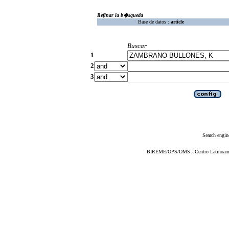
Refinar la b�squeda
Base de datos :
article
Buscar
1
2
3
Search engin
BIREME/OPS/OMS - Centro Latinoameric