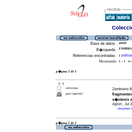
Colecció
Base de datos :
article
ZAMBRAN
B�squeda :
Referencias encontradas :
refina
1
[
Mostrando:
1 .. 1
en el
p�gina 1 de 1
1 / 1
selecciona
Zambrano Bu
para imprimir
fragmentos
s�ntesis 
Agron.
, Jul
resumen 
·
p�gina 1 de 1