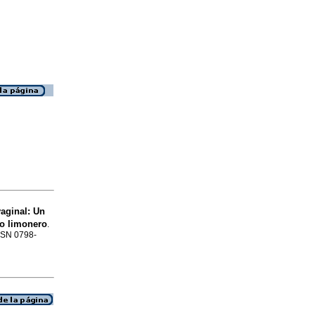
vaginal
:
Un
lo limonero
.
ISSN 0798-