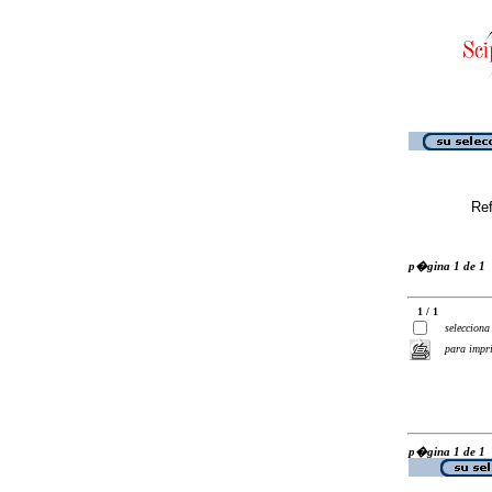
Ref
p�gina 1 de 1
1 / 1
selecciona
para impr
p�gina 1 de 1