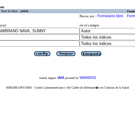
eda
Base de datos :
article
Formu
Formulario libre
Form
Buscar por :
scar
en el campo
iAH
WWWISIS
Search engine:
powered by
BIREME/OPS/OMS - Centro Latinoamericano y del Caribe de Informaci�n en Ciencias de la Salud