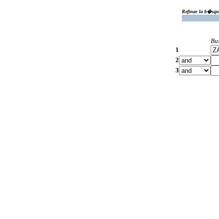
Refinar la b�squ
Bu
1
2
3