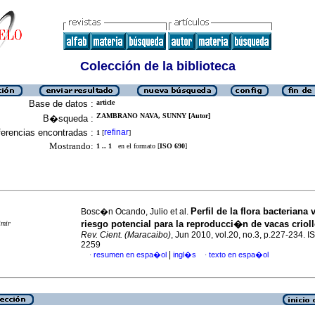
Colección de la biblioteca
Base de datos :
article
ZAMBRANO NAVA, SUNNY [Autor]
B�squeda :
erencias encontradas :
refinar
1
[
]
Mostrando:
1 .. 1
en el formato [
ISO 690
]
Perfil de la flora bacteriana 
Bosc�n Ocando, Julio et al.
riesgo potencial para la reproducci�n de vacas criol
imir
Rev. Cient. (Maracaibo)
, Jun 2010, vol.20, no.3, p.227-234. 
2259
|
resumen en espa�ol
ingl�s
texto en espa�ol
·
·