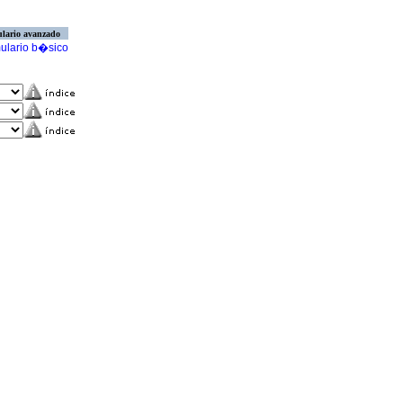
lario avanzado
ulario b�sico