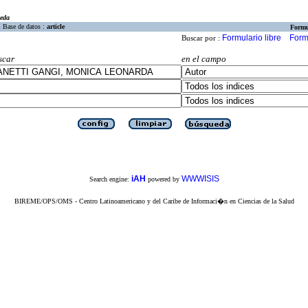
eda
Base de datos :
article
Formu
Formulario libre
Form
Buscar por :
scar
en el campo
iAH
WWWISIS
Search engine:
powered by
BIREME/OPS/OMS - Centro Latinoamericano y del Caribe de Informaci�n en Ciencias de la Salud