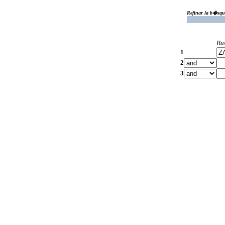
Refinar la b�squ
Bu
1
2
3