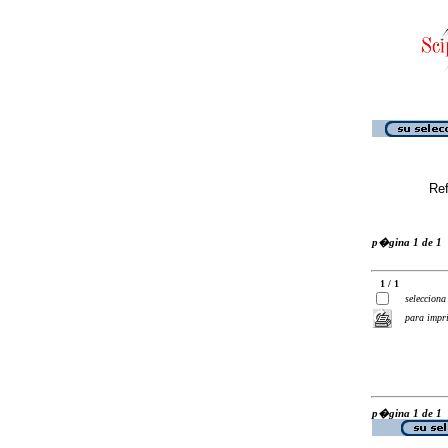
Ref
p�gina 1 de 1
1 / 1
selecciona
para impr
p�gina 1 de 1