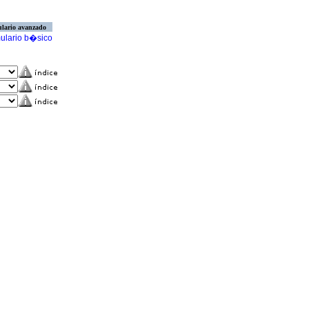
lario avanzado
ulario b�sico