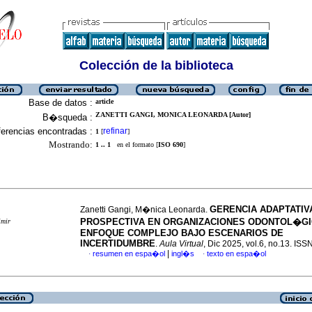
Colección de la biblioteca
Base de datos :
article
ZANETTI GANGI, MONICA LEONARDA [Autor]
B�squeda :
erencias encontradas :
refinar
1
[
]
Mostrando:
1 .. 1
en el formato [
ISO 690
]
GERENCIA ADAPTATIV
Zanetti Gangi, M�nica Leonarda.
PROSPECTIVA EN ORGANIZACIONES ODONTOL�GI
imir
ENFOQUE COMPLEJO BAJO ESCENARIOS DE
INCERTIDUMBRE
.
Aula Virtual
, Dic 2025, vol.6, no.13. IS
|
resumen en espa�ol
ingl�s
texto en espa�ol
·
·