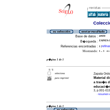
Colecció
Base de datos :
article
ZAPATA 
B�squeda :
Referencias encontradas :
refina
1
[
Mostrando:
1 .. 1
en el
p�gina 1 de 1
1 / 1
selecciona
Zapata Ordos
Material d
para imprimir
a trav�s d
educaci�
3, p.001-01
resumen 
·
p�gina 1 de 1