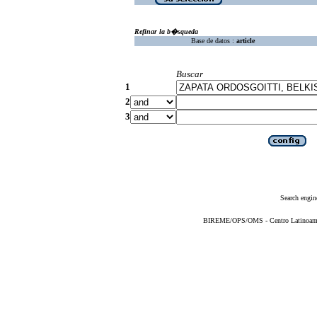
Refinar la b�squeda
Base de datos :
article
Buscar
1
2
3
Search engin
BIREME/OPS/OMS - Centro Latinoameric