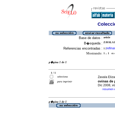
Colecció
Base de datos :
article
ZAVALA 
B�squeda :
Referencias encontradas :
refina
1
[
Mostrando:
1 .. 1
en el
p�gina 1 de 1
1 / 1
selecciona
Zavala Eliza
ovinas de 
para imprimir
Dic 2008, v
resumen 
·
p�gina 1 de 1