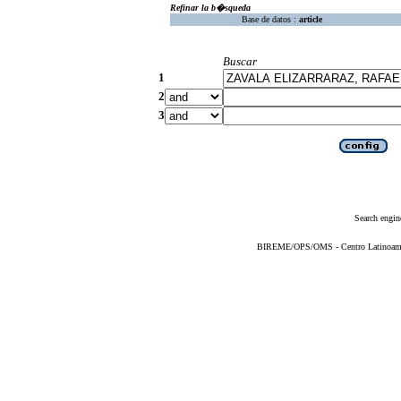
Refinar la b�squeda
Base de datos :
article
Buscar
1
2
3
Search engin
BIREME/OPS/OMS - Centro Latinoameric