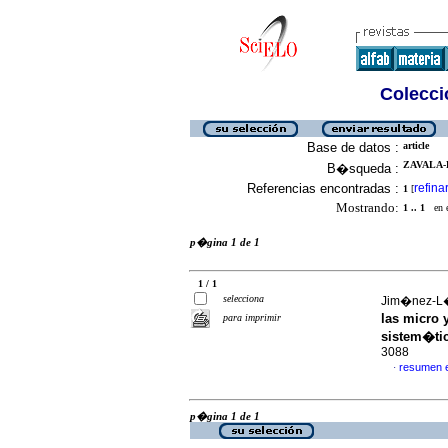
Colecció
Base de datos :
article
ZAVALA-
B�squeda :
Referencias encontradas :
refina
1
[
Mostrando:
1 .. 1
en el
p�gina 1 de 1
1 / 1
selecciona
Jim�nez-L�
las micro
para imprimir
sistem�ti
3088
resumen 
·
p�gina 1 de 1