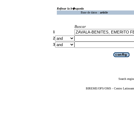
Refinar la b�squeda
Base de datos :
article
Buscar
1
2
3
Search engin
BIREME/OPS/OMS - Centro Latinoameric