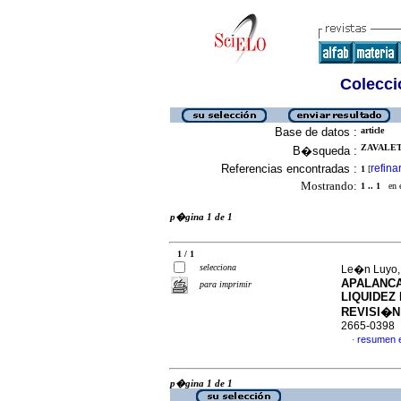
Colecció
Base de datos :
article
ZAVALET
B�squeda :
Referencias encontradas :
refina
1
[
Mostrando:
1 .. 1
en el
p�gina 1 de 1
1 / 1
selecciona
Le�n Luyo, 
APALANCA
para imprimir
LIQUIDEZ
REVISI�N
2665-0398
resumen 
·
p�gina 1 de 1