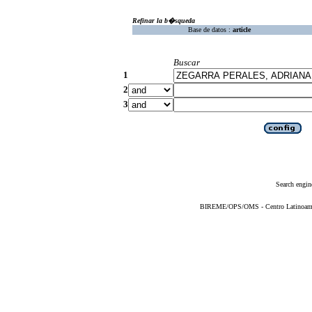
Refinar la b�squeda
Base de datos :
article
Buscar
1
2
3
Search engin
BIREME/OPS/OMS - Centro Latinoameric