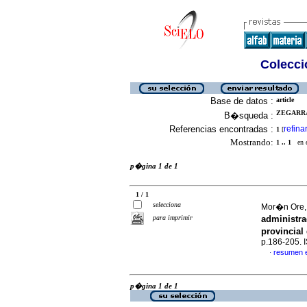
Colecció
Base de datos :
article
ZEGARRA
B�squeda :
Referencias encontradas :
refina
1
[
Mostrando:
1 .. 1
en el
p�gina 1 de 1
1 / 1
selecciona
Mor�n Ore, 
para imprimir
administra
provincia
p.186-205.
resumen 
·
p�gina 1 de 1