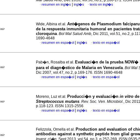
Mal Salud Amb
, Dec 2016, vol.56, no.2, p.160-171. ISSN 16
|
resumen en ingl�s
ingl�s
texto en ingl�s
·
·
Ant�genos de Plasmodium falciparu
Wide, Albina et al.
de la respuesta inmunitaria humoral en pacientes tra
imir
cloroquina
.
Bol Mal Salud Amb
, Dic 2011, vol.51, no.2, p.1
1690-4648
|
resumen en espa�ol
ingl�s
texto en espa�ol
·
·
Evaluaci�n de la prueba NOW� 
Pab�n, Rosalba et al.
imir
para el diagn�stico de Malaria en Venezuela
.
Bol Mal 
Dic 2007, vol.47, no.2, p.169-176. ISSN 1690-4648
|
resumen en espa�ol
ingl�s
texto en espa�ol
·
·
Producci�n y evaluaci�n
in vitro
de 
Moreno, Luz et al.
Streptococcus mutans
.
Rev. Soc. Ven. Microbiol.
, Dic 2011
imir
p.118-123. ISSN 1315-2556
|
resumen en espa�ol
ingl�s
texto en espa�ol
·
·
Production and evaluation of ch
Felizzola, Ornella et al.
antibodies against a synthetic peptide from glial grow
imir
Invest. cl�n
, Sept 2013, vol.54, no.3, p.257-269. ISSN 0535