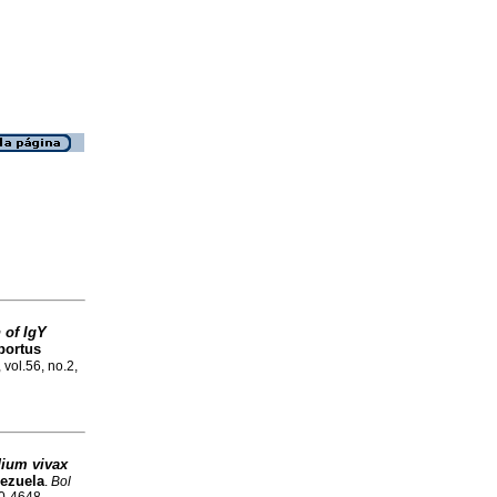
 of IgY
bortus
 vol.56, no.2,
ium vivax
nezuela
.
Bol