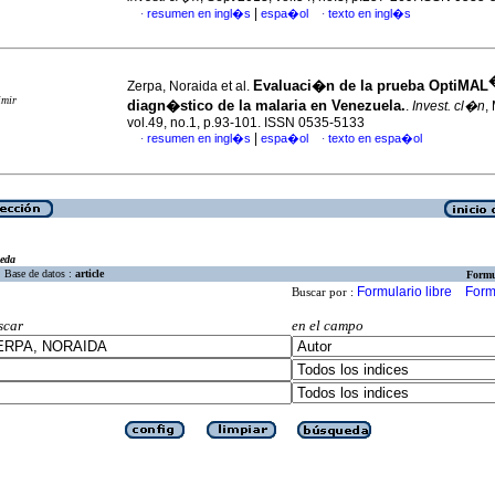
|
resumen en ingl�s
espa�ol
texto en ingl�s
·
·
Evaluaci�n de la prueba OptiMAL
Zerpa, Noraida et al.
imir
diagn�stico de la malaria en Venezuela.
.
Invest. cl�n
,
vol.49, no.1, p.93-101. ISSN 0535-5133
|
resumen en ingl�s
espa�ol
texto en espa�ol
·
·
eda
Base de datos :
article
Formu
Formulario libre
Form
Buscar por :
scar
en el campo