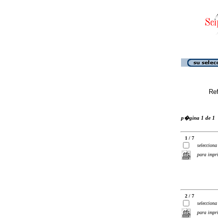
Ref
p�gina 1 de 1
1 / 7
selecciona
para impr
2 / 7
selecciona
para impr