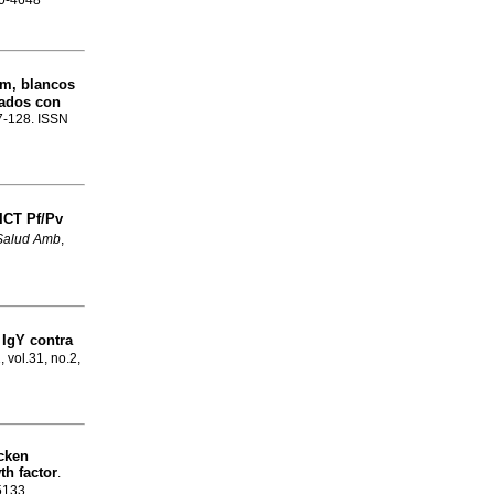
90-4648
m, blancos
tados con
17-128. ISSN
ICT Pf/Pv
Salud Amb
,
IgY contra
, vol.31, no.2,
icken
th factor
.
-5133