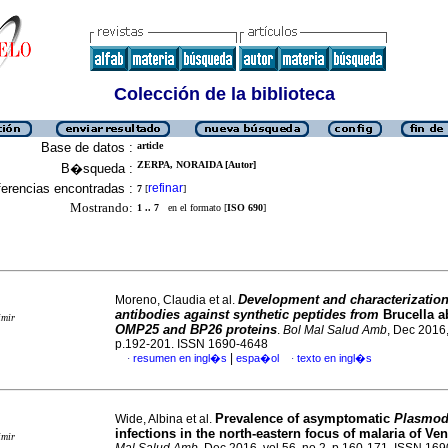
Colección de la biblioteca
Base de datos :
article
ZERPA, NORAIDA [Autor]
B�squeda :
erencias encontradas :
refinar
7
[
]
Mostrando:
1 .. 7
en el formato [
ISO 690
]
Development and characterization
Moreno, Claudia et al.
antibodies against synthetic peptides from
Brucella a
imir
OMP25 and BP26 proteins
.
Bol Mal Salud Amb
, Dec 2016,
p.192-201. ISSN 1690-4648
|
resumen en ingl�s
espa�ol
texto en ingl�s
·
·
Prevalence of asymptomatic
Plasmod
Wide, Albina et al.
infections in the north-eastern focus of malaria of Ve
imir