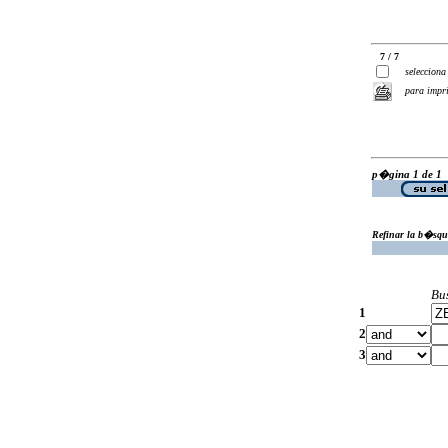
7 / 7
selecciona
para impr
p�gina 1 de 1
Refinar la b�squ
Bu
1
2
3