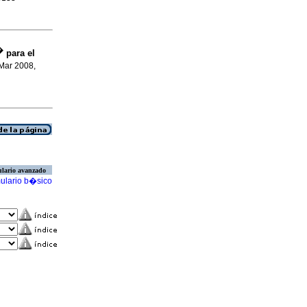
�
para el
 Mar 2008,
lario avanzado
ulario b�sico