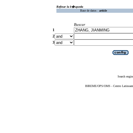
Refinar la b�squeda
Base de datos :
article
Buscar
1
2
3
Search engin
BIREME/OPS/OMS - Centro Latinoameric