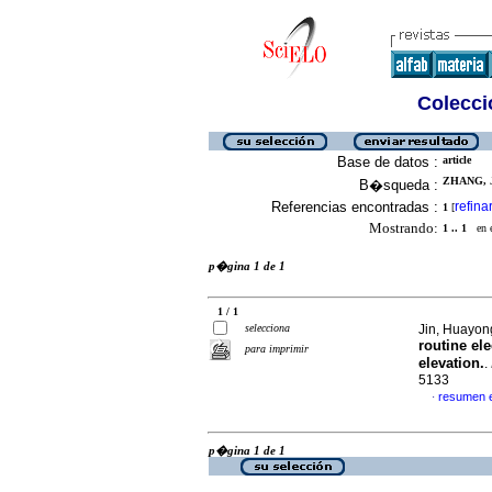
Colecció
Base de datos :
article
ZHANG, J
B�squeda :
Referencias encontradas :
refina
1
[
Mostrando:
1 .. 1
en el
p�gina 1 de 1
1 / 1
selecciona
Jin, Huayong
routine el
para imprimir
elevation.
.
5133
resumen 
·
p�gina 1 de 1