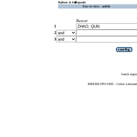
Refinar la b�squeda
Base de datos :
article
Buscar
1
2
3
Search engin
BIREME/OPS/OMS - Centro Latinoameric