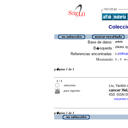
Colecció
Base de datos :
article
ZHAO, QU
B�squeda :
Referencias encontradas :
refina
1
[
Mostrando:
1 .. 1
en el
p�gina 1 de 1
1 / 1
selecciona
Liu, Yanbin 
cancer HeL
para imprimir
450. ISSN 
resumen 
·
p�gina 1 de 1