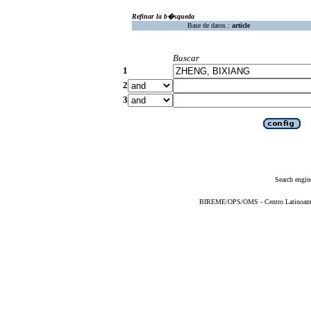
Refinar la b�squeda
Base de datos :
article
Buscar
1
2
3
Search engin
BIREME/OPS/OMS - Centro Latinoameric