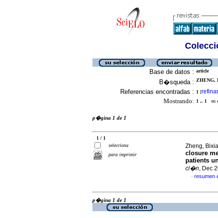
Colecció
Base de datos :
article
ZHENG, B
B�squeda :
Referencias encontradas :
refina
1
[
Mostrando:
1 .. 1
en el
p�gina 1 de 1
1 / 1
selecciona
Zheng, Bixia
closure me
para imprimir
patients u
cl�n
, Dec 
resumen 
·
p�gina 1 de 1