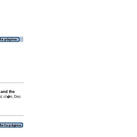
 and the
st. cl�n
, Dec