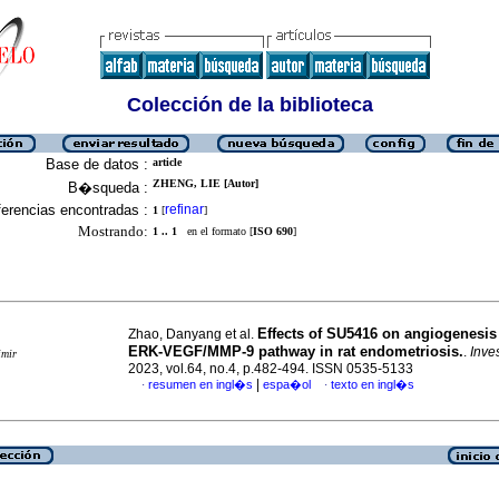
Colección de la biblioteca
Base de datos :
article
ZHENG, LIE [Autor]
B�squeda :
erencias encontradas :
refinar
1
[
]
Mostrando:
1 .. 1
en el formato [
ISO 690
]
Effects of SU5416 on angiogenesis
Zhao, Danyang et al.
ERK-VEGF/MMP-9 pathway in rat endometriosis.
.
Inve
imir
2023, vol.64, no.4, p.482-494. ISSN 0535-5133
|
resumen en ingl�s
espa�ol
texto en ingl�s
·
·