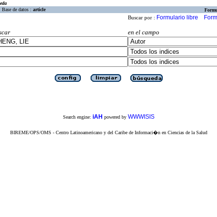
eda
Base de datos :
article
Formu
Formulario libre
Form
Buscar por :
scar
en el campo
iAH
WWWISIS
Search engine:
powered by
BIREME/OPS/OMS - Centro Latinoamericano y del Caribe de Informaci�n en Ciencias de la Salud