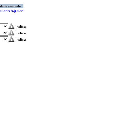
lario avanzado
ulario b�sico