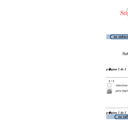
Ref
p�gina 1 de 1
1 / 1
selecciona
para impr
p�gina 1 de 1