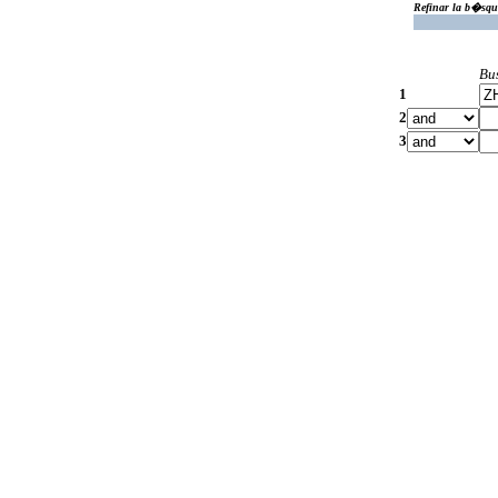
Refinar la b�squ
Bu
1
2
3