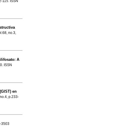
12-115. ISSN
tructiva
l.68, no.3,
lifosato
:
A
60. ISSN
(GIST) en
 no.4, p.233-
6-3503