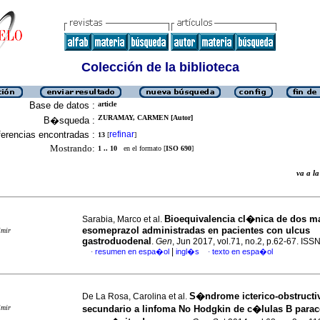
Colección de la biblioteca
Base de datos :
article
ZURAMAY, CARMEN [Autor]
B�squeda :
erencias encontradas :
refinar
13
[
]
Mostrando:
1 .. 10
en el formato [
ISO 690
]
va a 
Bioequivalencia cl�nica de dos m
Sarabia, Marco et al.
esomeprazol administradas en pacientes con ulcus
imir
gastroduodenal
.
Gen
, Jun 2017, vol.71, no.2, p.62-67. IS
|
resumen en espa�ol
ingl�s
texto en espa�ol
·
·
S�ndrome icterico-obstructi
De La Rosa, Carolina et al.
imir
secundario a linfoma No Hodgkin de c�lulas B para