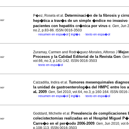
Determinaci�n de la fibrosis y cirr
P�ez, Rosela et al.
imir
hep�tica a trav�s de un simple �ndice no invasivo
pacientes con hepatitis cr�nica por virus c
.
Gen
, Jun 
no.2, p.83-86. ISSN 0016-3503
|
resumen en espa�ol
ingl�s
texto en espa�ol
·
·
Mejor
Zuramay, Carmen and Rodr�guez-Morales, Alfonso J
Procesos y la Calidad Editorial de la Revista Gen
.
Gen
imir
vol.66, no.3, p.141-142. ISSN 0016-3503
texto en espa�ol
·
Tumores mesenquimales diagnos
Calzadilla, Indira et al.
la unidad de gastroenterolog�a del HMPC entre los
imir
aL 2009
.
Gen
, Set 2010, vol.64, no.3, p.160-164. ISSN 0016
|
resumen en espa�ol
ingl�s
texto en espa�ol
·
·
Prevalencia de complicaciones b
Goddard, Michelle et al.
colecistectomias realizadas en el Hospital Miguel P�
imir
Carre�o en el per�odo 2006-2009
.
Gen
, Jun 2010, vol.6
p.108-113. ISSN 0016-3503