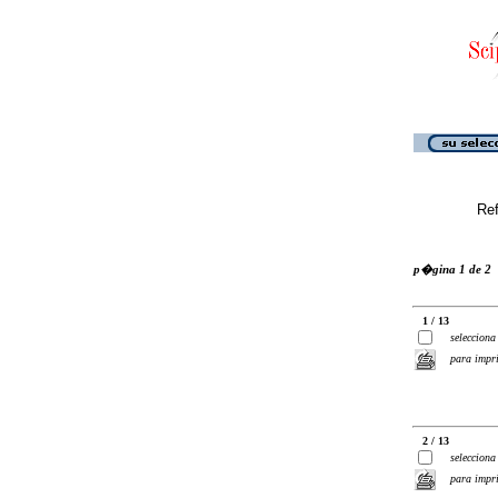
Ref
p�gina 1 de 2
1 / 13
selecciona
para impr
2 / 13
selecciona
para impr