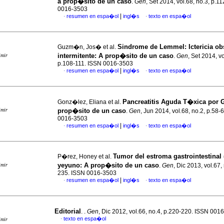
a prop�sito de un caso
.
Gen
, Set 2014, vol.68, no.3, p.1
0016-3503
|
resumen en espa�ol
ingl�s
texto en espa�ol
·
·
Sindrome de Lemmel: Ictericia obs
Guzm�n, Jos� et al.
intermitente
:
A prop�sito de un caso
imir
.
Gen
, Set 2014, vo
p.108-111. ISSN 0016-3503
|
resumen en espa�ol
ingl�s
texto en espa�ol
·
·
Pancreatitis Aguda T�xica por G
Gonz�lez, Eliana et al.
imir
prop�sito de un caso
.
Gen
, Jun 2014, vol.68, no.2, p.58-
0016-3503
|
resumen en espa�ol
ingl�s
texto en espa�ol
·
·
Tumor del estroma gastrointestinal 
P�rez, Honey et al.
yeyuno
:
A prop�sito de un caso
imir
.
Gen
, Dic 2013, vol.67,
235. ISSN 0016-3503
|
resumen en espa�ol
ingl�s
texto en espa�ol
·
·
Editorial
. .
Gen
, Dic 2012, vol.66, no.4, p.220-220. ISSN 001
texto en espa�ol
·
imir