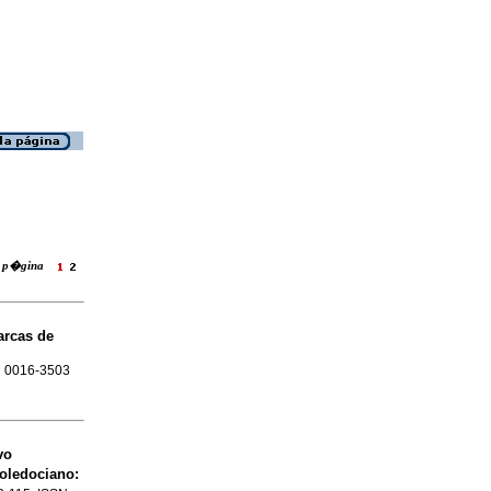
la p�gina
arcas de
SN 0016-3503
vo
coledociano
: