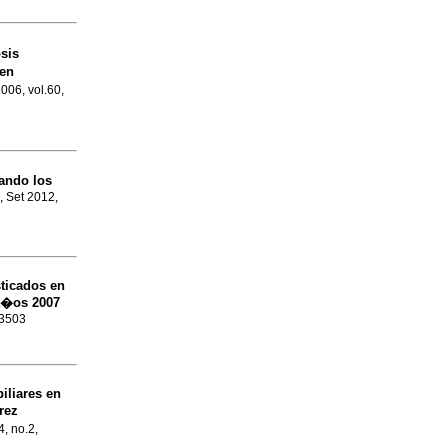
osis
 en
2006, vol.60,
ando los
, Set 2012,
ticados en
 a�os 2007
-3503
iliares en
rez
4, no.2,