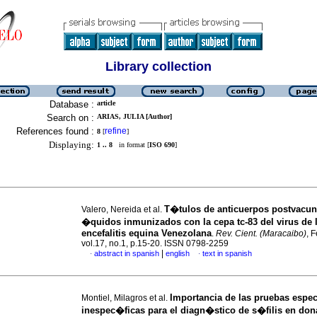
Library collection
Database :
article
Search on :
ARIAS, JULIA [Author]
References found :
refine
8
[
]
Displaying:
1 .. 8
in format [
ISO 690
]
T�tulos de anticuerpos postvacun
Valero, Nereida et al.
�quidos inmunizados con la cepa tc-83 del virus de 
encefalitis equina Venezolana
.
Rev. Cient. (Maracaibo)
, 
vol.17, no.1, p.15-20. ISSN 0798-2259
|
abstract in spanish
english
text in spanish
·
·
Importancia de las pruebas espe
Montiel, Milagros et al.
inespec�ficas para el diagn�stico de s�filis en don