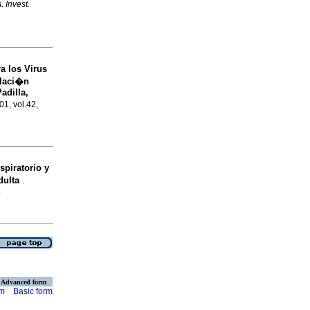
s
.
Invest.
a los Virus
blaci�n
adilla,
01, vol.42,
spiratorio y
dulta
.
4
Advanced form
rm
Basic form