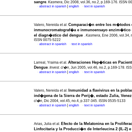
sangre
.
Kasmera
, Dic 2008, vol.36, no.2, p.169-176. ISSN 
|
abstract in spanish
english
text in spanish
·
·
Comparaci�n entre los m�todos 
Valero, Nereida et al.
inmunocromatograf�a e inmunoensayo enzim�tico 
el diagn�stico del dengue
.
Kasmera
, Ene 2006, vol.34, 
ISSN 0075-5222
abstract in spanish
text in spanish
·
·
Alteraciones Hep�ticas en Pacien
Larreal, Yraima et al.
Dengue
.
Invest. cl�n
, Jun 2005, vol.46, no.2, p.169-178. I
|
abstract in spanish
english
text in spanish
·
·
Inmunidad a flavivirus en la pobl
Valero, Nereida et al.
ind�gena de la Sierra de Perij�, estado Zulia, Venez
cl�n
, Dic 2004, vol.45, no.4, p.337-345. ISSN 0535-5133
|
abstract in spanish
english
text in spanish
·
·
Efecto de la Melatonina en la Prolifer
Arias, Julia et al.
Linfocitaria y la Producci�n de Interleucina 2 (IL-2) e