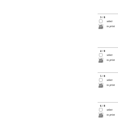
3 / 8
select
to print
4 / 8
select
to print
5 / 8
select
to print
6 / 8
select
to print