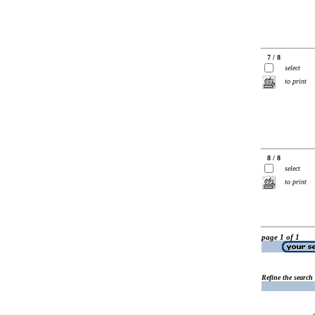
7 / 8
select
to print
8 / 8
select
to print
page 1 of 1
Refine the search