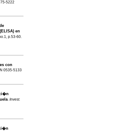
0075-5222
de
(ELISA) en
no.1, p.53-60.
tes con
SSN 0535-5133
aci�n
uela
.
Invest.
aci�n