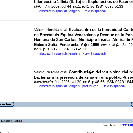
Interleucina 1 Beta (IL-1b) en Esplenocitos de Ratone
cl�n
, Mar 2003, vol.44, no.1, p.41-50. ISSN 0535-5133
|
abstract in spanish
english
text in spanish
·
·
Evaluaci�n de la Inmunidad Contr
Valero, Nereida et al.
de Encefalitis Equina Venezolana y Dengue en la Po
Humana de San Carlos, Municipio Insular Almirante P
Estado Zulia, Venezuela. A�o 1996
.
Invest. cl�n
, Set 20
no.3, p.161-170. ISSN 0535-5133
|
abstract in spanish
english
text in spanish
·
·
Contribuci�n del virus sincicial re
Valero, Nereida et al.
bacterias a la presencia de asma en una poblaci�n a
Interciencia
, Jun 2005, vol.30, no.6, p.46-55. ISSN 0378-184
|
|
abstract in spanish
english
portuguese
text in spanish
·
·
Database :
article
Free fo
Search for :