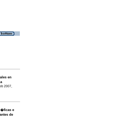
ales en
la
Feb 2007,
c�ficas e
antes de