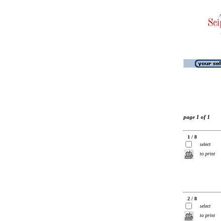
page 1 of 1
1 / 8
select
to print
2 / 8
select
to print