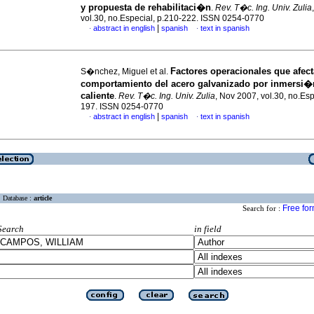
y propuesta de rehabilitaci�n
.
Rev. T�c. Ing. Univ. Zulia
vol.30, no.Especial, p.210-222. ISSN 0254-0770
|
abstract in english
spanish
text in spanish
·
·
Factores operacionales que afect
S�nchez, Miguel et al.
comportamiento del acero galvanizado por inmersi�
caliente
.
Rev. T�c. Ing. Univ. Zulia
, Nov 2007, vol.30, no.Esp
197. ISSN 0254-0770
|
abstract in english
spanish
text in spanish
·
·
Database :
article
Free fo
Search for :
Search
in field