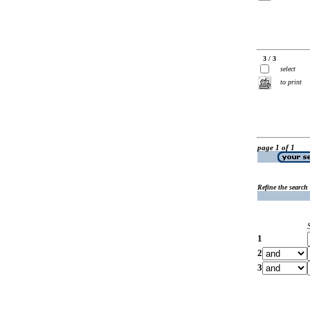
3 / 3
select
to print
page 1 of 1
Refine the search
1
2
3