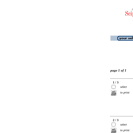
page 1 of 1
1 / 3
select
to print
2 / 3
select
to print