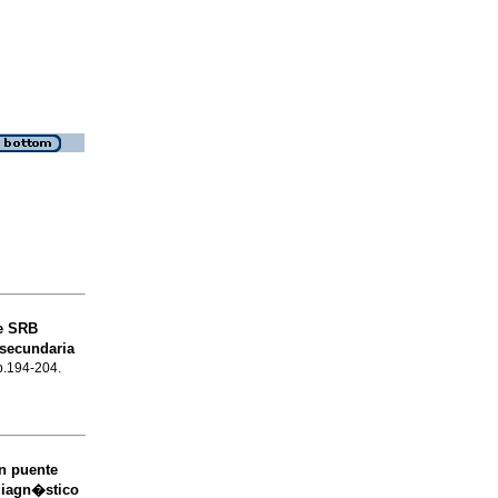
de SRB
 secundaria
 p.194-204.
n puente
 diagn�stico