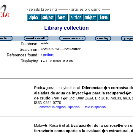
Library collection
Database :
article
Search on :
CAMPOS, WILLIAM [Author]
References found :
refine
3
[
]
Displaying:
1 .. 3
in format [
ISO 690
]
Diferenciaci�n corrosiva 
Rodr�guez, Lesdybeth et al.
aisladas de agua de inyecci�n para la recuperaci�n
de crudo
.
Rev. T�c. Ing. Univ. Zulia
, Dic 2010, vol.33, no.3,
ISSN 0254-0770
|
abstract in english
spanish
text in spanish
·
·
Evaluaci�n de la corrosi�n en u
Malav�, Rosa E et al.
ferroviario como aporte a la evaluaci�n estructural,