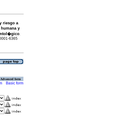
y riesgo a
a humana y
ontol�gico
.
N 0001-6365
Advanced form
rm
Basic form