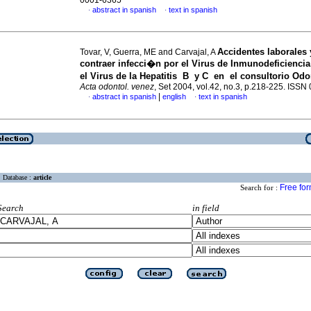
0001-6365
abstract in spanish
text in spanish
·
·
Accidentes laborales 
Tovar, V, Guerra, ME and Carvajal, A
contraer infecci�n por el Virus de Inmunodeficienci
el Virus de la Hepatitis B y C en el consultorio Od
Acta odontol. venez
, Set 2004, vol.42, no.3, p.218-225. ISS
|
abstract in spanish
english
text in spanish
·
·
Database :
article
Free fo
Search for :
Search
in field