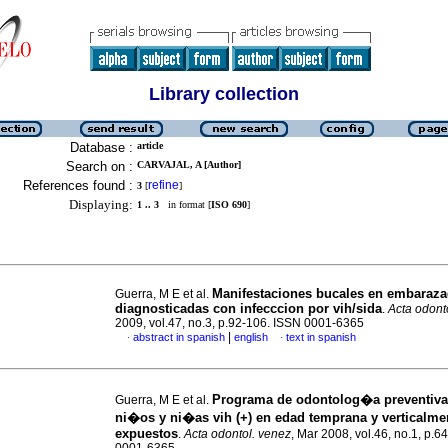
Library collection
Database :
article
Search on :
CARVAJAL, A [Author]
References found :
refine
3
[
]
Displaying:
1 .. 3
in format [
ISO 690
]
Manifestaciones bucales en embaraza
Guerra, M E et al.
diagnosticadas con infecccion por vih/sida
.
Acta odont
2009, vol.47, no.3, p.92-106. ISSN 0001-6365
|
abstract in spanish
english
text in spanish
·
·
Programa de odontolog�a preventiva 
Guerra, M E et al.
ni�os y ni�as vih (+) en edad temprana y verticalme
expuestos
.
Acta odontol. venez
, Mar 2008, vol.46, no.1, p.6