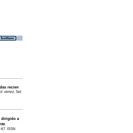
das recien
ol. venez
, Set
dirigido a
nte
4-67. ISSN