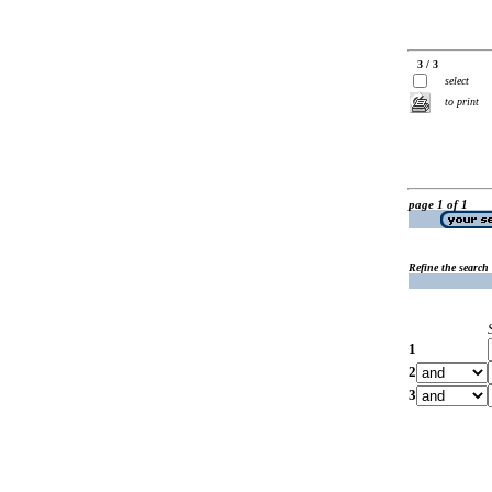
3 / 3
select
to print
page 1 of 1
Refine the search
1
2
3