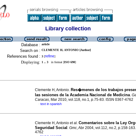
Library collection
Database :
article
Search on :
CLEMENTE H, ANTONIO [Author]
References found :
refine
3
[
]
Displaying:
1 .. 3
in format [
ISO 690
]
Res�menes de los trabajos prese
Clemente H, Antonio.
las sesiones de la Academia Nacional de Medicina
.
G
Caracas
, Mar 2010, vol.118, no.1, p.75-83. ISSN 0367-4762
text in spanish
·
Comentarios sobre la Ley Or
Clemente H, Antonio et al.
Seguridad Social
.
Gmc
, Abr 2004, vol.112, no.2, p.158-16
4762