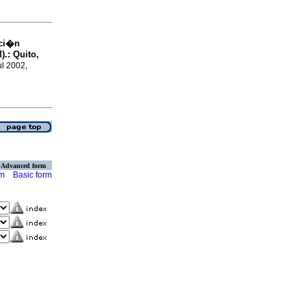
aci�n
.: Quito,
ul 2002,
Advanced form
rm
Basic form