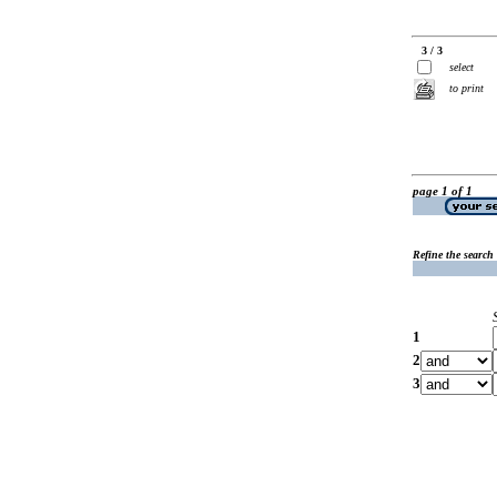
3 / 3
select
to print
page 1 of 1
Refine the search
1
2
3