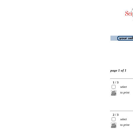
page 1 of 1
1 / 3
select
to print
2 / 3
select
to print