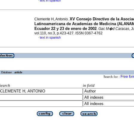
text in spanish
·
XV Consejo Directivo de la Asoci
Clemente H, Antonio.
Latinoamericana de Academias de Medicina (ALANAM)
Ecuador 22 y 23 de enero de 2002
.
Gac M�d Caracas
, J
vol.110, no.3, p.423-427. ISSN 0367-4762
text in spanish
·
Database :
article
Free fo
Search for :
Search
in field