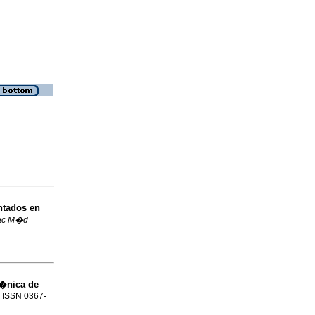
ntados en
ac M�d
g�nica de
3. ISSN 0367-