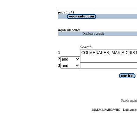
page 1 of 1
Refine the search
Database :
article
Search
1
2
3
Search engin
BIREME/PAHO/WHO - Latin American