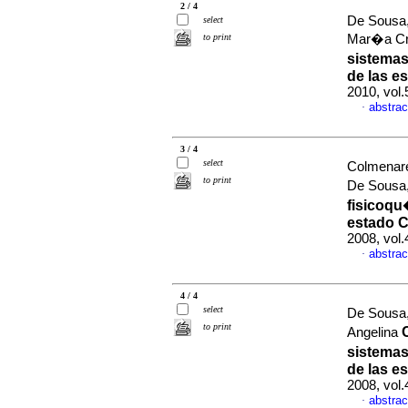
2 / 4
De Sousa,
select
to print
Mar�a Cr
sistemas
de las es
2010, vol
abstrac
·
3 / 4
select
Colmenare
to print
De Sousa,
fisicoqu
estado 
2008, vol.
abstrac
·
4 / 4
select
De Sousa,
to print
Angelina
sistemas
de las es
2008, vol.
abstrac
·