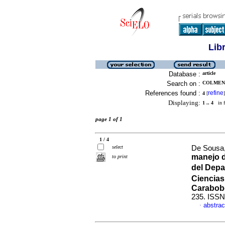
Lib
Database :
article
Search on :
COLMENA
References found :
refine
4
[
]
Displaying:
1 .. 4
in f
page 1 of 1
1 / 4
select
De Sousa, 
manejo d
to print
del Depa
Ciencias
Carabob
235. ISSN
abstrac
·