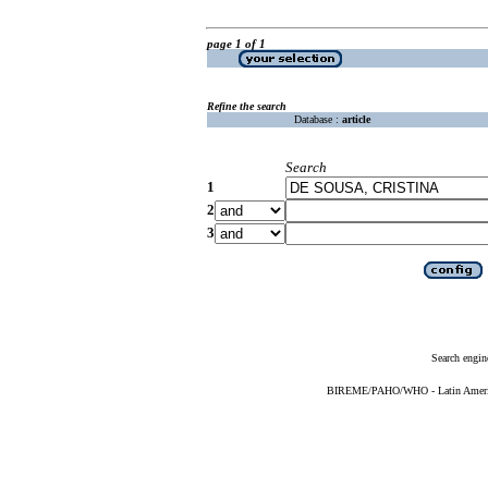
page 1 of 1
Refine the search
Database :
article
Search
1
2
3
Search engin
BIREME/PAHO/WHO - Latin American