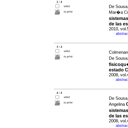
2 / 4
De Sousa,
select
to print
Mar�a Cr
sistemas
de las es
2010, vol
abstrac
·
3 / 4
select
Colmenare
to print
De Sousa,
fisicoqu
estado 
2008, vol.
abstrac
·
4 / 4
select
De Sousa,
to print
Angelina
sistemas
de las es
2008, vol.
abstrac
·