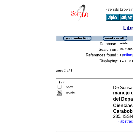
Lib
Database :
article
Search on :
DE SOUSA
References found :
refine
4
[
]
Displaying:
1 .. 4
in f
page 1 of 1
1 / 4
select
De Sousa, 
manejo d
to print
del Depa
Ciencias
Carabob
235. ISSN
abstrac
·