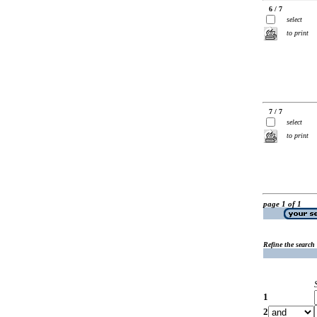
6 / 7
select
to print
7 / 7
select
to print
page 1 of 1
Refine the search
1
2