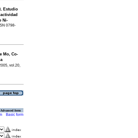
Estudio
 L
 actividad
 Ni-
ISSN 0798-
e Mo, Co-
la
2005, vol.20,
Advanced form
rm
Basic form