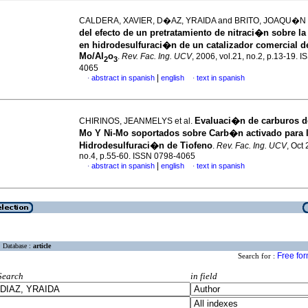
CALDERA, XAVIER, D�AZ, YRAIDA and BRITO, JOAQU�N
del efecto de un pretratamiento de nitraci�n sobre la
en hidrodesulfuraci�n de un catalizador comercial de
Mo/Al
o
.
Rev. Fac. Ing. UCV
, 2006, vol.21, no.2, p.13-19. 
2
3
4065
|
abstract in spanish
english
text in spanish
·
·
Evaluaci�n de carburos d
CHIRINOS, JEANMELYS et al.
Mo Y Ni-Mo soportados sobre Carb�n activado para 
Hidrodesulfuraci�n de Tiofeno
.
Rev. Fac. Ing. UCV
, Oct 
no.4, p.55-60. ISSN 0798-4065
|
abstract in spanish
english
text in spanish
·
·
Database :
article
Free fo
Search for :
Search
in field