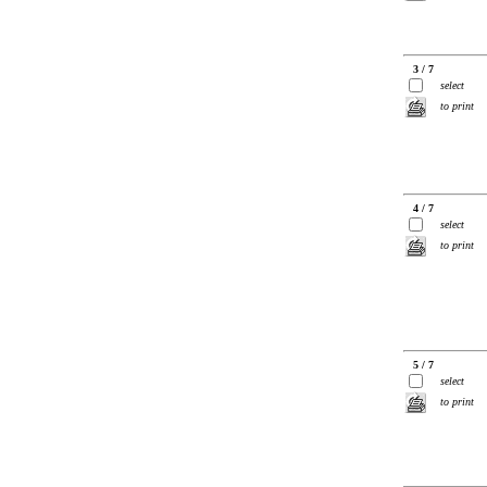
3 / 7
select
to print
4 / 7
select
to print
5 / 7
select
to print