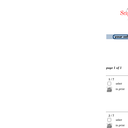
page 1 of 1
1 / 7
select
to print
2 / 7
select
to print