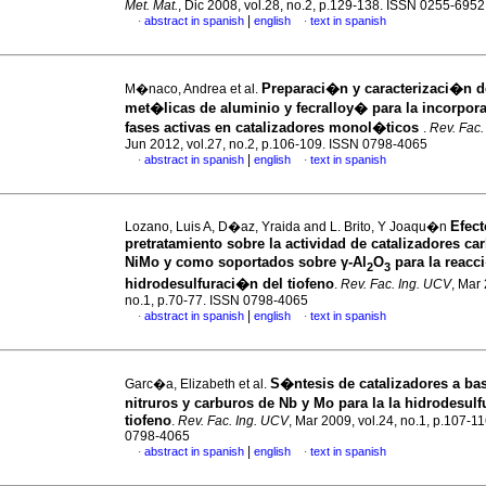
Met. Mat.
, Dic 2008, vol.28, no.2, p.129-138. ISSN 0255-6952
|
abstract in spanish
english
text in spanish
·
·
Preparaci�n y caracterizaci�n 
M�naco, Andrea et al.
met�licas de aluminio y fecralloy� para la incorpor
fases activas en catalizadores monol�ticos
.
Rev. Fac.
Jun 2012, vol.27, no.2, p.106-109. ISSN 0798-4065
|
abstract in spanish
english
text in spanish
·
·
Efect
Lozano, Luis A, D�az, Yraida and L. Brito, Y Joaqu�n
pretratamiento sobre la actividad de catalizadores ca
NiMo y como soportados sobre γ
-Al
O
para la reacc
2
3
hidrodesulfuraci�n del tiofeno
.
Rev. Fac. Ing. UCV
, Mar 
no.1, p.70-77. ISSN 0798-4065
|
abstract in spanish
english
text in spanish
·
·
S�ntesis de catalizadores a ba
Garc�a, Elizabeth et al.
nitruros y carburos de Nb y Mo para la la hidrodesul
tiofeno
.
Rev. Fac. Ing. UCV
, Mar 2009, vol.24, no.1, p.107-1
0798-4065
|
abstract in spanish
english
text in spanish
·
·