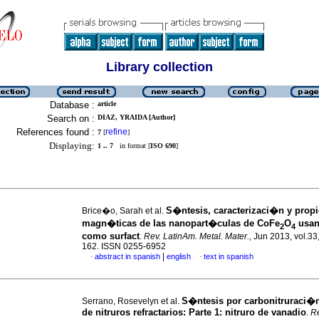
Library collection
Database :
article
Search on :
DIAZ, YRAIDA [Author]
References found :
refine
7
[
]
Displaying:
1 .. 7
in format [
ISO 690
]
S�ntesis, caracterizaci�n y prop
Brice�o, Sarah et al.
magn�ticas de las nanopart�culas de CoFe
O
usan
2
4
como surfact
.
Rev. LatinAm. Metal. Mater.
, Jun 2013, vol.33
162. ISSN 0255-6952
|
abstract in spanish
english
text in spanish
·
·
S�ntesis por carbonitruraci�
Serrano, Rosevelyn et al.
de nitruros refractarios
:
Parte 1: nitruro de vanadio
.
Re