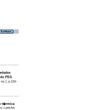
iedades
do PEG
, no.1, p.156-
n t�rmica
v. LatinAm.