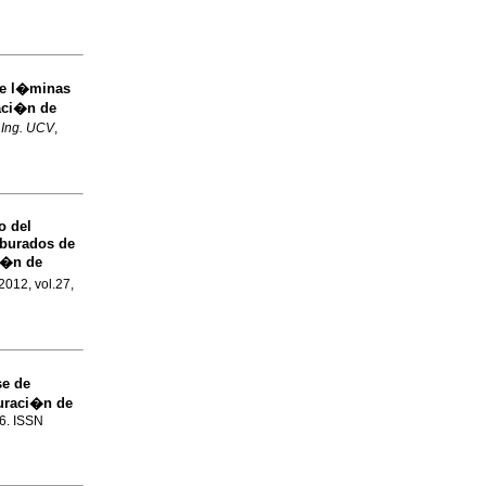
de l�minas
aci�n de
 Ing. UCV
,
o del
rburados de
i�n de
2012, vol.27,
se de
furaci�n de
16. ISSN