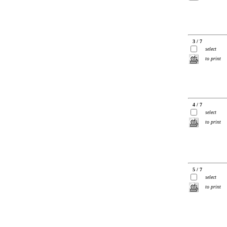
3 / 7
select
to print
4 / 7
select
to print
5 / 7
select
to print