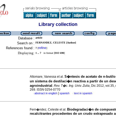
Library collection
Database :
article
Search on :
FERNANDEZ, CELESTE [Author]
References found :
refine
7
[
]
Displaying:
1 .. 7
in format [
ISO 690
]
S�ntesis de acetato de n-butil
Altomare, Vanessa et al.
un sistema de destilaci�n reactiva a partir de un de
agroindustrial
.
Rev. T�c. Ing. Univ. Zulia
, Dic 2012, vol.35,
269. ISSN 0254-0770
|
abstract in english
spanish
text in spanish
·
·
Biodegradaci�n de compuest
Fern�ndez, Celeste et al.
recalcitrantes procedentes de un crudo extrapesado 