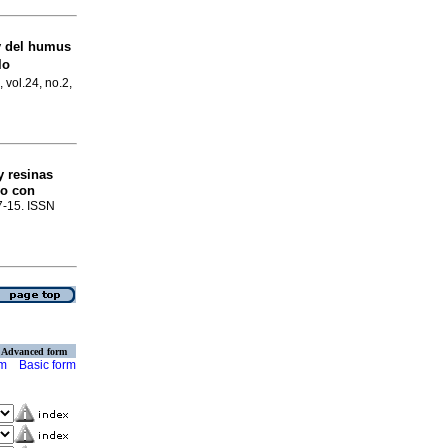
y del humus
lo
 vol.24, no.2,
y resinas
do con
.7-15. ISSN
Advanced form
rm
Basic form