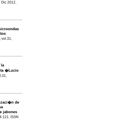
, Dic 2012,
microondas
ctos
, vol.31,
 la
nta �Lucio
l.31,
lizaci�n de
sa
de jabones
.
14-121. ISSN