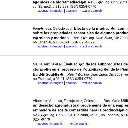
t�cnicas de biorremediaci�n
.
Rev. T�c. Ing. Univ. Zulia
vol.35, no.3, p.215-223. ISSN 0254-0770
|
abstract in english
spanish
text in spanish
·
·
Efecto de la irradiaci�n con 
Fern�ndez, Celeste et al.
sobre las propiedades sensoriales de algunos produ
c�rnicos y marinos
.
Rev. T�c. Ing. Univ. Zulia
, Dic 2008
no.Especial, p.130-150. ISSN 0254-0770
|
abstract in english
spanish
text in spanish
·
·
Evaluaci�n de los subproductos de
Mallia, Auxilia et al.
cloraci�n en el proceso de Potabilizaci�n de la Pla
Bald� Soul�s�
.
Rev. T�c. Ing. Univ. Zulia
, Dic 2008, vo
no.Especial, p.01-11. ISSN 0254-0770
|
abstract in english
spanish
text in spanish
·
·
Uti
Altomare, Vanessa, Fern�ndez, Celeste and Ros, Mario
un desecho agroindustrial proveniente de una empre
refinadora de aceite comestible para la producci�n 
Rev. T�c. Ing. Univ. Zulia
, Dic 2008, vol.31, no.Especial, p.1
0254-0770
abstract in spanish
text in spanish
·
·