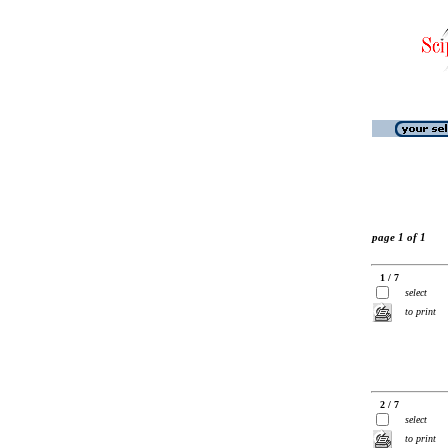
page 1 of 1
1 / 7
select
to print
2 / 7
select
to print