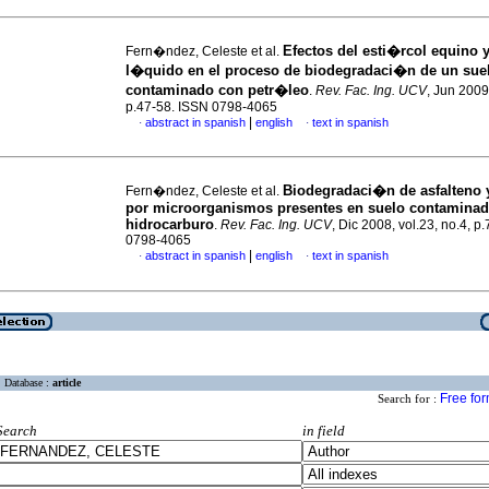
Efectos del esti�rcol equino 
Fern�ndez, Celeste et al.
l�quido en el proceso
de biodegradaci�n de un sue
contaminado con petr�leo
.
Rev. Fac. Ing. UCV
, Jun 2009,
p.47-58. ISSN 0798-4065
|
abstract in spanish
english
text in spanish
·
·
Biodegradaci�n de asfalteno 
Fern�ndez, Celeste et al.
por microorganismos presentes en suelo contamina
hidrocarburo
.
Rev. Fac. Ing. UCV
, Dic 2008, vol.23, no.4, p
0798-4065
|
abstract in spanish
english
text in spanish
·
·
Database :
article
Free fo
Search for :
Search
in field