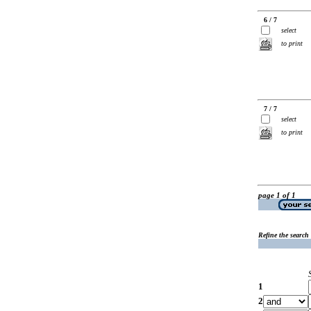
6 / 7
select
to print
7 / 7
select
to print
page 1 of 1
Refine the search
1
2