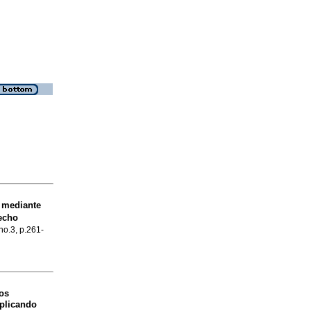
o mediante
secho
 no.3, p.261-
os
aplicando