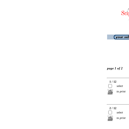
page 1 of 2
1 / 12
select
to print
2 / 12
select
to print