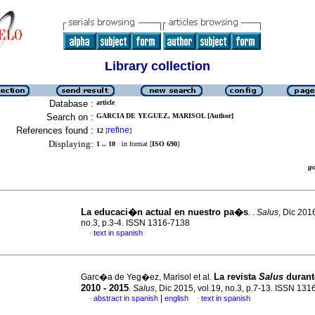
Library collection
Database :
article
Search on :
GARCIA DE YEGUEZ, MARISOL [Author]
References found :
refine
12
[
]
Displaying:
1 .. 10
in format [
ISO 690
]
g
La educaci�n actual en nuestro pa�s
. .
Salus
, Dic 2016
no.3, p.3-4. ISSN 1316-7138
text in spanish
·
La revista
Salus
durant
Garc�a de Yeg�ez, Marisol et al.
2010 - 2015
.
Salus
, Dic 2015, vol.19, no.3, p.7-13. ISSN 13
|
abstract in spanish
english
text in spanish
·
·