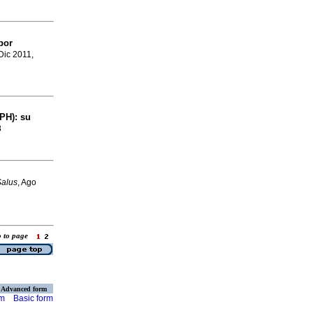
por
 Dic 2011,
PH)
:
su
8
Salus
, Ago
o to page
Advanced form
rm
Basic form