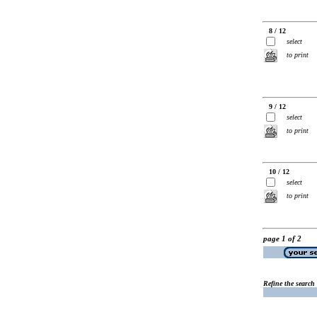
8 / 12
select
to print
9 / 12
select
to print
10 / 12
select
to print
page 1 of 2
Refine the search