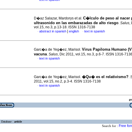
C�lculo de peso al nacer 
D�az Salazar, Mardorys et al.
ultrasonido en las embarazadas de alto riesgo
.
Salus
,
vol.15, no.3, p.13-18. ISSN 1316-7138
|
abstract in spanish
english
text in spanish
·
·
Virus Papiloma Humano (V
Garc�a de Yeg�ez, Marisol.
vacuna
.
Salus
, Dic 2011, vol.15, no.3, p.6-7. ISSN 1316-713
text in spanish
·
�Qu� es el relativismo?
Garc�a de Yeg�ez, Marisol.
.
2011, vol.15, no.2, p.3-4. ISSN 1316-7138
text in spanish
·
g
Database :
article
Free fo
Search for :