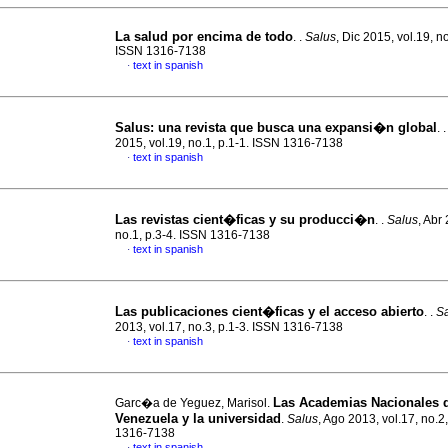
La salud por encima de todo
. .
Salus
, Dic 2015, vol.19, no
ISSN 1316-7138
text in spanish
·
Salus
:
una revista que busca una expansi�n global
. 
2015, vol.19, no.1, p.1-1. ISSN 1316-7138
text in spanish
·
Las revistas cient�ficas y su producci�n
. .
Salus
, Abr
no.1, p.3-4. ISSN 1316-7138
text in spanish
·
Las publicaciones cient�ficas y el acceso abierto
. .
S
2013, vol.17, no.3, p.1-3. ISSN 1316-7138
text in spanish
·
Las Academias Nacionales 
Garc�a de Yeguez, Marisol.
Venezuela y la universidad
.
Salus
, Ago 2013, vol.17, no.2
1316-7138
text in spanish
·