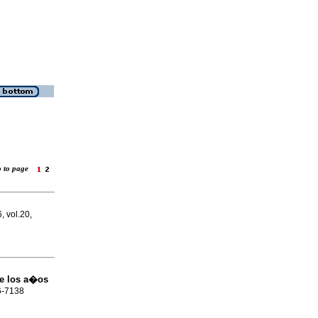
o to page
, vol.20,
e los a�os
16-7138