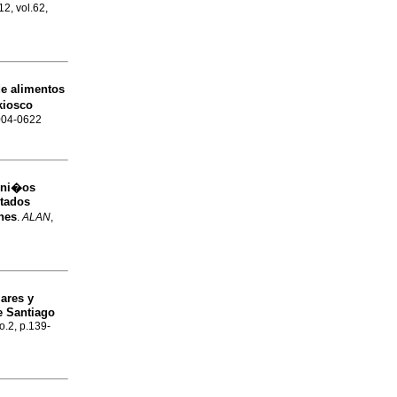
12, vol.62,
e alimentos
kiosco
0004-0622
e ni�os
tados
nes
.
ALAN
,
ares y
e Santiago
o.2, p.139-