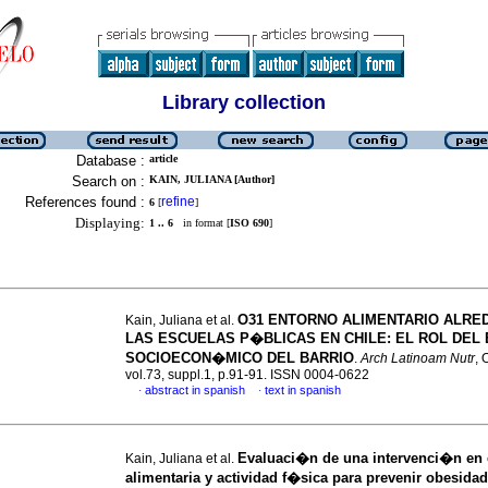
Library collection
Database :
article
Search on :
KAIN, JULIANA [Author]
References found :
refine
6
[
]
Displaying:
1 .. 6
in format [
ISO 690
]
O31 ENTORNO ALIMENTARIO ALRE
Kain, Juliana et al.
LAS ESCUELAS P�BLICAS EN CHILE: EL ROL DEL
SOCIOECON�MICO DEL BARRIO
.
Arch Latinoam Nutr
, 
vol.73, suppl.1, p.91-91. ISSN 0004-0622
abstract in spanish
text in spanish
·
·
Evaluaci�n de una intervenci�n en
Kain, Juliana et al.
alimentaria y actividad f�sica para prevenir obesidad 