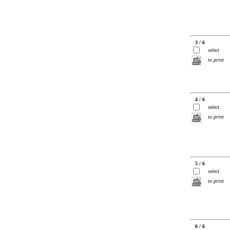
3 / 6
select
to print
4 / 6
select
to print
5 / 6
select
to print
6 / 6