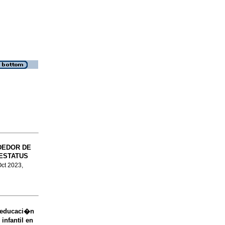
DEDOR DE
 ESTATUS
Oct 2023,
 educaci�n
infantil en