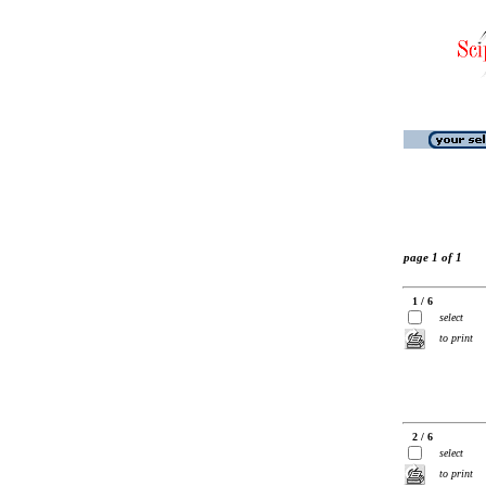
page 1 of 1
1 / 6
select
to print
2 / 6
select
to print