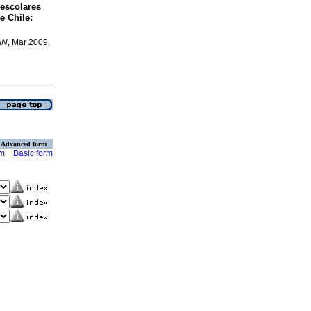
eescolares
de Chile
:
AN
, Mar 2009,
Advanced form
rm
Basic form