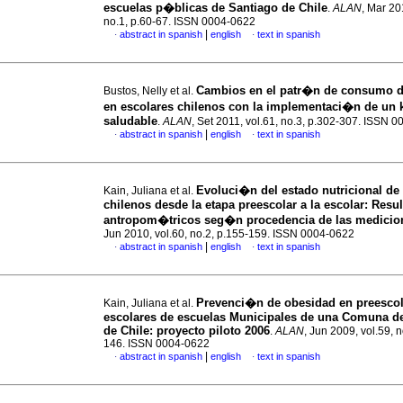
escuelas p�blicas de Santiago de Chile
.
ALAN
, Mar 20
no.1, p.60-67. ISSN 0004-0622
|
abstract in spanish
english
text in spanish
·
·
Cambios en el patr�n de consumo d
Bustos, Nelly et al.
en escolares chilenos con la implementaci�n de un 
saludable
.
ALAN
, Set 2011, vol.61, no.3, p.302-307. ISSN 
|
abstract in spanish
english
text in spanish
·
·
Evoluci�n del estado nutricional d
Kain, Juliana et al.
chilenos desde la etapa preescolar a la escolar
:
Resul
antropom�tricos seg�n procedencia de las medicio
Jun 2010, vol.60, no.2, p.155-159. ISSN 0004-0622
|
abstract in spanish
english
text in spanish
·
·
Prevenci�n de obesidad en preescol
Kain, Juliana et al.
escolares de escuelas Municipales de una Comuna d
de Chile
:
proyecto piloto 2006
.
ALAN
, Jun 2009, vol.59, n
146. ISSN 0004-0622
|
abstract in spanish
english
text in spanish
·
·