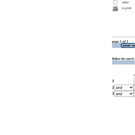
select
to print
page 1 of 1
Refine the search
1
2
3