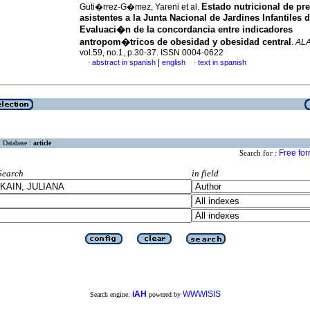
Estado nutricional de pr
Guti�rrez-G�mez, Yareni et al.
asistentes a la Junta Nacional de Jardines Infantiles 
Evaluaci�n de la concordancia entre indicadores
antropom�tricos de obesidad y obesidad central
.
AL
vol.59, no.1, p.30-37. ISSN 0004-0622
|
abstract in spanish
english
text in spanish
·
·
Database :
article
Free fo
Search for :
Search
in field
iAH
WWWISIS
Search engine:
powered by