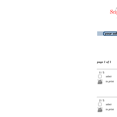
page 1 of 1
1 / 5
select
to print
2 / 5
select
to print