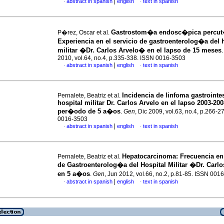
|
abstract in spanish
english
text in spanish
·
·
Gastrostom�a endosc�pica percu
P�rez, Oscar et al.
Experiencia en el servicio de gastroenterolog�a del 
militar �Dr. Carlos Arvelo� en el lapso de 15 meses
2010, vol.64, no.4, p.335-338. ISSN 0016-3503
|
abstract in spanish
english
text in spanish
·
·
Incidencia de linfoma gastrointes
Pernalete, Beatriz et al.
hospital militar Dr. Carlos Arvelo en el lapso 2003-20
per�odo de 5 a�os
.
Gen
, Dic 2009, vol.63, no.4, p.266-2
0016-3503
|
abstract in spanish
english
text in spanish
·
·
Hepatocarcinoma
:
Frecuencia en 
Pernalete, Beatriz et al.
de Gastroenterolog�a del Hospital Militar �Dr. Carl
en 5 a�os
.
Gen
, Jun 2012, vol.66, no.2, p.81-85. ISSN 001
|
abstract in spanish
english
text in spanish
·
·