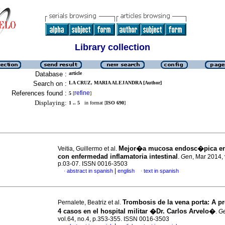
Library collection
Database :
article
Search on :
LA CRUZ, MARIA ALEJANDRA [Author]
References found :
refine
5
[
]
Displaying:
1 .. 5
in format [
ISO 690
]
Mejor�a mucosa endosc�pica en
Veitia, Guillermo et al.
con enfermedad inflamatoria intestinal
.
Gen
, Mar 2014, 
p.03-07. ISSN 0016-3503
|
abstract in spanish
english
text in spanish
·
·
Trombosis de la vena porta
:
A p
Pernalete, Beatriz et al.
4 casos en el hospital militar �Dr. Carlos Arvelo�
.
G
vol.64, no.4, p.353-355. ISSN 0016-3503