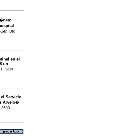
t�nea
:
hospital
.
Gen
, Dic
tinal en el
08 un
71. ISSN
el Servicio
os Arvelo�
6-3503