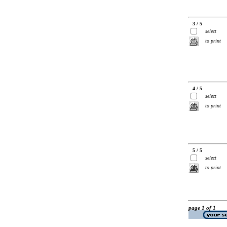
3 / 5
select
to print
4 / 5
select
to print
5 / 5
select
to print
page 1 of 1