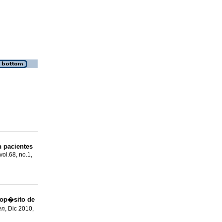
 pacientes
vol.68, no.1,
rop�sito de
en
, Dic 2010,