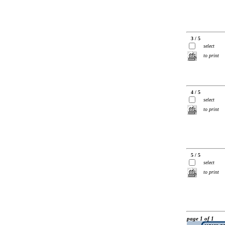
3 / 5
select
to print
4 / 5
select
to print
5 / 5
select
to print
page 1 of 1