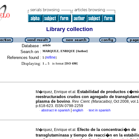
Library collection
Database :
article
Search on :
MARQUEZ, ENRIQUE [Author]
References found :
refine
5
[
]
Displaying:
1 .. 5
in format [
ISO 690
]
Estabilidad de productos c�rn
M�rquez, Enrique et al.
reestructurados crudos con agregado de transglutam
plasma de bovino
.
Rev. Cient. (Maracaibo)
, Oct 2008, vol.1
p.618-623. ISSN 0798-2259
|
abstract in spanish
english
text in spanish
·
·
Efecto de la concentraci�n de
M�rquez, Enrique et al.
transglutaminasa y tiempo de reacci�n en la estabili