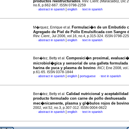
productos reestructurados
.
Rev. Cient. (Maracaibo)
, Dic 
no.6, p.662-667. ISSN 0798-2259
|
abstract in spanish
english
text in spanish
·
·
Formulaci�n de un Embutido 
M�rquez, Enrique et al.
Agregado de Piel de Pollo Emulsificada con Sangre 
Rev. Cient.
, Jul 2006, vol.16, no.4, p.315-324. ISSN 0798-22
|
abstract in spanish
english
text in spanish
·
·
Composici�n proximal, evaluaci
Ben�tez, Betty et al.
microbiol�gica y sensorial de una galleta formulada
harina de yuca y plasma de bovino
.
INCI
, Ene 2008, vol.
p.61-65. ISSN 0378-1844
|
|
abstract in spanish
english
portuguese
text in spanish
·
·
Calidad nutricional y aceptabilidad
Ben�tez, Betty et al.
producto formulado con carne de pollo deshuesada
mec�nicamente, plasma y gl�bulos rojos de bovino
2002, vol.52, no.3, p.307-312. ISSN 0004-0622
|
abstract in spanish
english
text in spanish
·
·