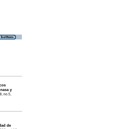
icos
inasa y
8, no.5,
dad de