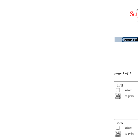
page 1 of 1
1 / 5
select
to print
2 / 5
select
to print