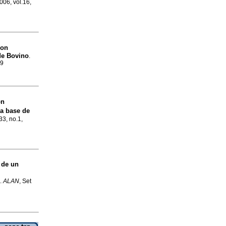
2006, vol.16,
con
de Bovino
.
59
�n
 a base de
33, no.1,
 de un
.
ALAN
, Set