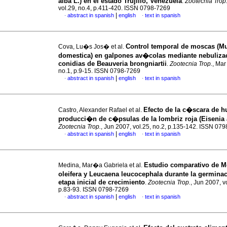
alba L.) en el estado Trujillo, Venezuela
.
Zootecnia Trop
vol.29, no.4, p.411-420. ISSN 0798-7269
|
abstract in spanish
english
text in spanish
·
·
Control temporal de moscas (M
Cova, Lu�s Jos� et al.
domestica) en galpones av�colas mediante nebuliza
conidias de Beauveria brongniartii
.
Zootecnia Trop.
, Mar
no.1, p.9-15. ISSN 0798-7269
|
abstract in spanish
english
text in spanish
·
·
Efecto de la c�scara de h
Castro, Alexander Rafael et al.
producci�n de c�psulas de la lombriz roja (Eisenia 
Zootecnia Trop.
, Jun 2007, vol.25, no.2, p.135-142. ISSN 07
|
abstract in spanish
english
text in spanish
·
·
Estudio comparativo de M
Medina, Mar�a Gabriela et al.
oleifera y Leucaena leucocephala durante la germina
etapa inicial de crecimiento
.
Zootecnia Trop.
, Jun 2007, v
p.83-93. ISSN 0798-7269
|
abstract in spanish
english
text in spanish
·
·