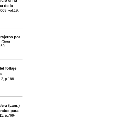
icio en la
a de la
2009, vol.19,
rajeros por
 Cient.
259
el follaje
es
o.2, p.188-
fera
(Lam.)
ratos para
11, p.769-