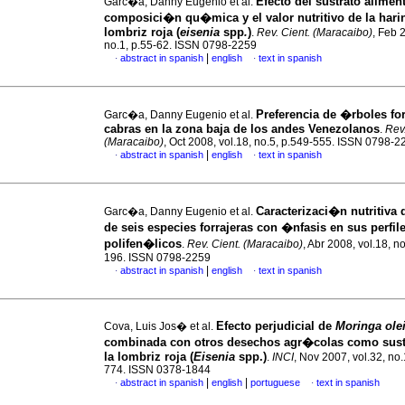
Efecto del sustrato aliment
Garc�a, Danny Eugenio et al.
composici�n qu�mica y el valor nutritivo de la harin
lombriz roja (
eisenia
spp
.
)
.
Rev. Cient. (Maracaibo)
, Feb 
no.1, p.55-62. ISSN 0798-2259
|
abstract in spanish
english
text in spanish
·
·
Preferencia de �rboles for
Garc�a, Danny Eugenio et al.
cabras en la zona baja de los andes Venezolanos
.
Rev.
(Maracaibo)
, Oct 2008, vol.18, no.5, p.549-555. ISSN 0798-2
|
abstract in spanish
english
text in spanish
·
·
Caracterizaci�n nutritiva d
Garc�a, Danny Eugenio et al.
de seis especies forrajeras con �nfasis en sus perfil
polifen�licos
.
Rev. Cient. (Maracaibo)
, Abr 2008, vol.18, n
196. ISSN 0798-2259
|
abstract in spanish
english
text in spanish
·
·
Efecto perjudicial de
Moringa olei
Cova, Luis Jos� et al.
combinada con otros desechos agr�colas como sust
la lombriz roja (
Eisenia
spp.)
.
INCI
, Nov 2007, vol.32, no.
774. ISSN 0378-1844
|
|
abstract in spanish
english
portuguese
text in spanish
·
·