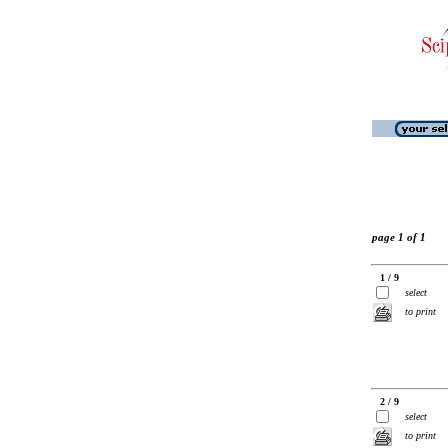
page 1 of 1
1 / 9
select
to print
2 / 9
select
to print