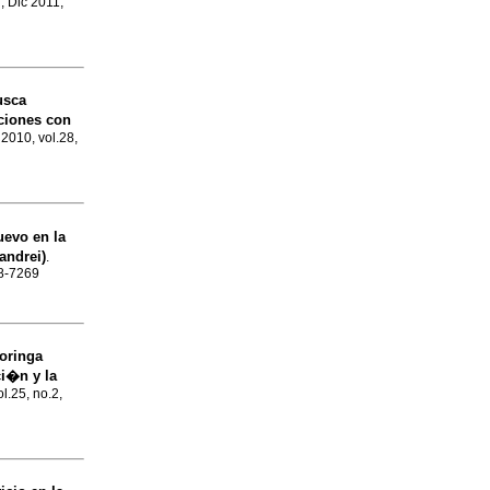
.
, Dic 2011,
usca
ciones con
 2010, vol.28,
uevo en la
andrei)
.
98-7269
oringa
ci�n y la
ol.25, no.2,