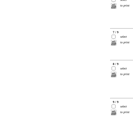
to print
7 / 9
select
to print
8 / 9
select
to print
9 / 9
select
to print