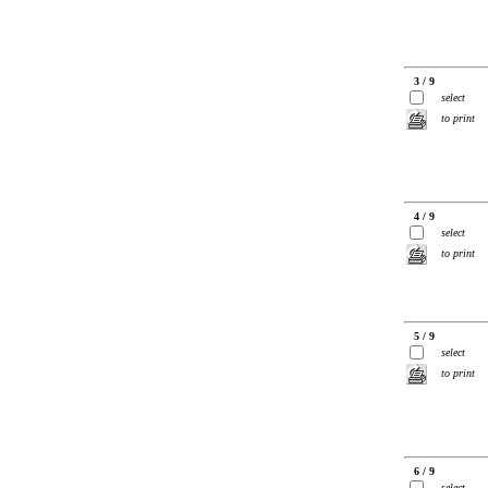
3 / 9
select
to print
4 / 9
select
to print
5 / 9
select
to print
6 / 9
select