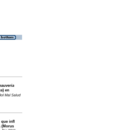
eauveria
ca
) en
Bol Mal Salud
 que infl
a (Morus