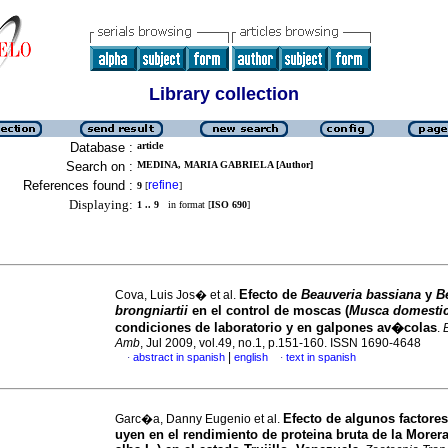
Library collection
Database :
article
Search on :
MEDINA, MARIA GABRIELA [Author]
References found :
refine
9
[
]
Displaying:
1 .. 9
in format [
ISO 690
]
Efecto de
Beauveria bassiana
y
B
Cova, Luis Jos� et al.
brongniartii
en el control de moscas (
Musca domesti
condiciones de laboratorio y en galpones av�colas
.
Amb
, Jul 2009, vol.49, no.1, p.151-160. ISSN 1690-4648
|
abstract in spanish
english
text in spanish
·
·
Efecto de algunos factores
Garc�a, Danny Eugenio et al.
uyen en el rendimiento de proteina bruta de la Morer