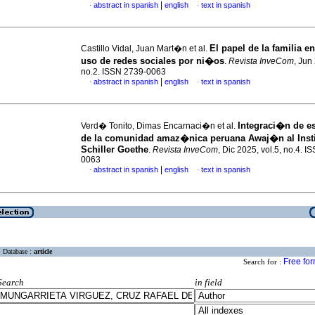
|
abstract in spanish
english
text in spanish
·
·
El papel de la familia e
Castillo Vidal, Juan Mart�n et al.
uso de redes sociales por ni�os
.
Revista InveCom
, Jun
no.2. ISSN 2739-0063
|
abstract in spanish
english
text in spanish
·
·
Integraci�n de e
Verd� Tonito, Dimas Encarnaci�n et al.
de la comunidad amaz�nica peruana Awaj�n al Insti
Schiller Goethe
.
Revista InveCom
, Dic 2025, vol.5, no.4. 
0063
|
abstract in spanish
english
text in spanish
·
·
Database :
article
Free fo
Search for :
Search
in field