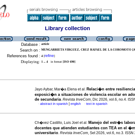
Library collection
Database :
article
Search on :
MUNGARRIETA VIRGUEZ, CRUZ RAFAEL DE LA COROMOTO [Au
References found :
refine
4
[
]
Displaying:
1 .. 4
in format [
ISO 690
]
Relaci�n entre resiliencia
Jayo Aybar, Mar�a Elena et al.
exposici�n a situaciones de violencia escolar en ad
de secundaria
.
Revista InveCom
, Dic 2026, vol.6, no.4. I
|
abstract in spanish
english
text in spanish
·
·
Manejo del estr�s labor
Ch�vez Castillo, Luis Joel et al.
docentes que atienden estudiantes con TEA en el �m
universitario
.
Revista InveCom
, Set 2026, vol.6, no.3. ISS