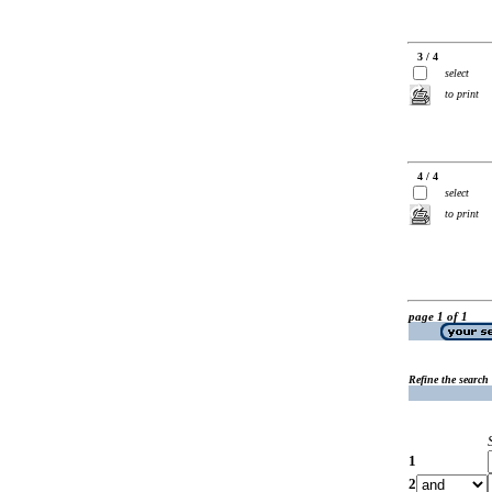
3 / 4
select
to print
4 / 4
select
to print
page 1 of 1
Refine the search
1
2