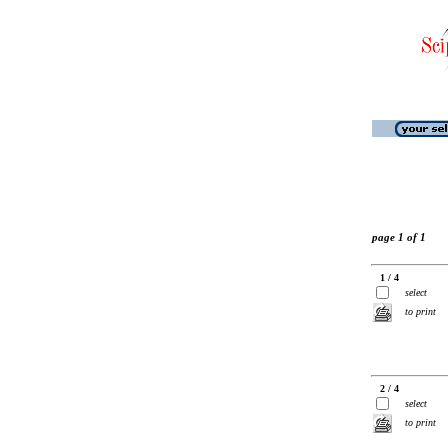
page 1 of 1
1 / 4
select
to print
2 / 4
select
to print