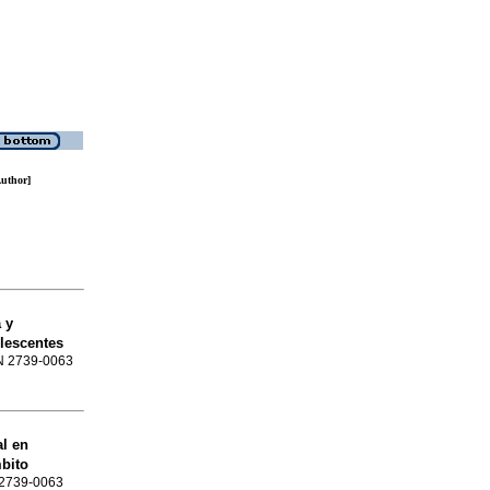
thor]
 y
olescentes
SSN 2739-0063
al en
bito
N 2739-0063