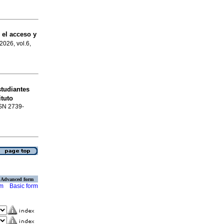
n el acceso y
 2026, vol.6,
studiantes
tuto
ISSN 2739-
Advanced form
rm
Basic form