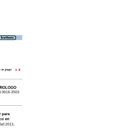
o to page
NTEROLOGO
SN 0016-3503
Q para
co en
 Set 2013,