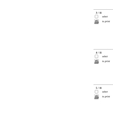
3 / 11
select
to print
4 / 11
select
to print
5 / 11
select
to print