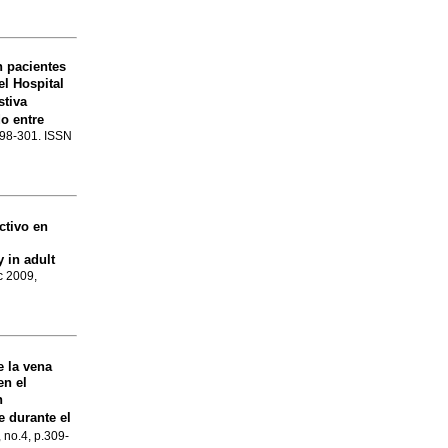
n pacientes
el Hospital
stiva
o entre
.298-301. ISSN
ctivo en
 in adult
ic 2009,
e la vena
en el
n
 durante el
, no.4, p.309-