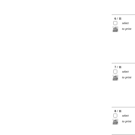
6 / 11
select
to print
7 / 11
select
to print
8 / 11
select
to print