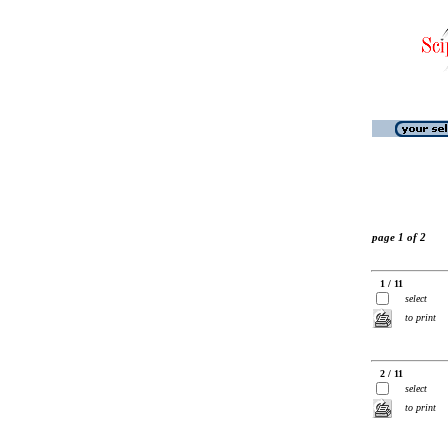
page 1 of 2
1 / 11
select
to print
2 / 11
select
to print