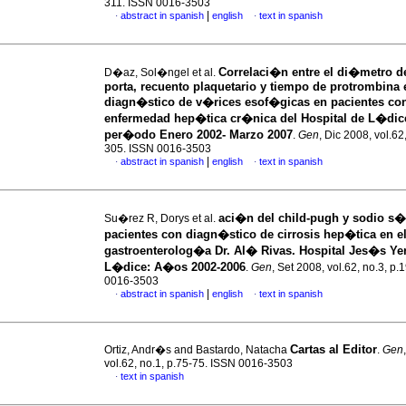
311. ISSN 0016-3503
|
abstract in spanish
english
text in spanish
·
·
Correlaci�n entre el di�metro d
D�az, Sol�ngel et al.
porta, recuento plaquetario y tiempo de protrombina 
diagn�stico de v�rices esof�gicas en pacientes co
enfermedad hep�tica cr�nica del Hospital de L�dice
per�odo Enero 2002- Marzo 2007
.
Gen
, Dic 2008, vol.62
305. ISSN 0016-3503
|
abstract in spanish
english
text in spanish
·
·
aci�n del child-pugh y sodio s�
Su�rez R, Dorys et al.
pacientes con diagn�stico de cirrosis hep�tica en el
gastroenterolog�a Dr. Al� Rivas. Hospital Jes�s Ye
L�dice
:
A�os 2002-2006
.
Gen
, Set 2008, vol.62, no.3, p
0016-3503
|
abstract in spanish
english
text in spanish
·
·
Cartas al Editor
Ortiz, Andr�s and Bastardo, Natacha
.
Gen
vol.62, no.1, p.75-75. ISSN 0016-3503
text in spanish
·