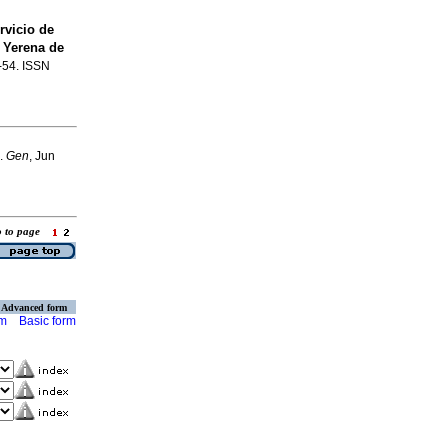
rvicio de
 Yerena de
2-54. ISSN
.
Gen
, Jun
o to page
Advanced form
rm
Basic form