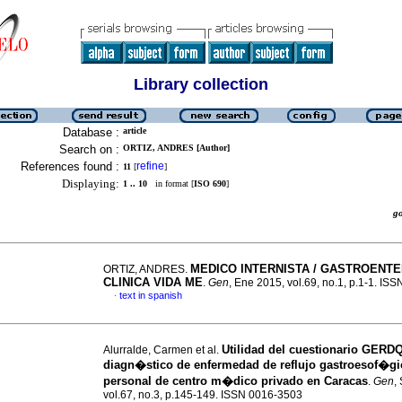
Library collection
Database :
article
Search on :
ORTIZ, ANDRES [Author]
References found :
refine
11
[
]
Displaying:
1 .. 10
in format [
ISO 690
]
g
MEDICO INTERNISTA / GASTROE
ORTIZ, ANDRES.
CLINICA VIDA ME
.
Gen
, Ene 2015, vol.69, no.1, p.1-1. IS
text in spanish
·
Utilidad del cuestionario GERD
Alurralde, Carmen et al.
diagn�stico de enfermedad de reflujo gastroesof�gi
personal de centro m�dico privado en Caracas
.
Gen
,
vol.67, no.3, p.145-149. ISSN 0016-3503