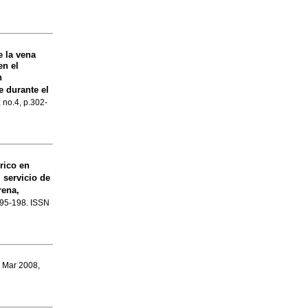
e la vena
en el
n
 durante el
, no.4, p.302-
rico en
 servicio de
rena,
.195-198. ISSN
, Mar 2008,