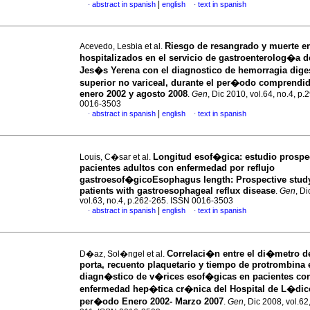
|
abstract in spanish
english
text in spanish
·
·
Riesgo de resangrado y muerte e
Acevedo, Lesbia et al.
hospitalizados en el servicio de gastroenterolog�a d
Jes�s Yerena con el diagnostico de hemorragia dige
superior no variceal, durante el per�odo comprendid
enero 2002 y agosto 2008
.
Gen
, Dic 2010, vol.64, no.4, p
0016-3503
|
abstract in spanish
english
text in spanish
·
·
Longitud esof�gica
:
estudio prospe
Louis, C�sar et al.
pacientes adultos con enfermedad por reflujo
gastroesof�gico
Esophagus length
:
Prospective study
patients with gastroesophageal reflux disease
.
Gen
, D
vol.63, no.4, p.262-265. ISSN 0016-3503
|
abstract in spanish
english
text in spanish
·
·
Correlaci�n entre el di�metro d
D�az, Sol�ngel et al.
porta, recuento plaquetario y tiempo de protrombina 
diagn�stico de v�rices esof�gicas en pacientes co
enfermedad hep�tica cr�nica del Hospital de L�dice
per�odo Enero 2002- Marzo 2007
.
Gen
, Dic 2008, vol.62