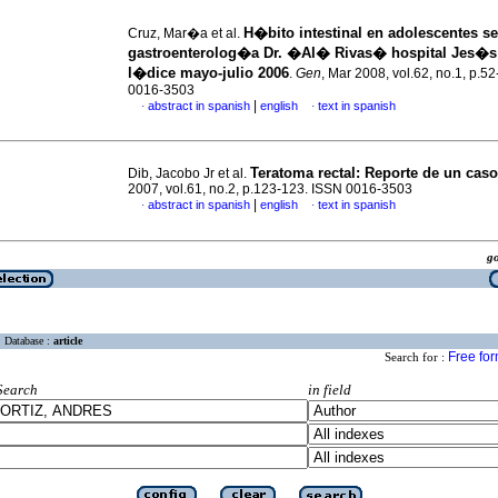
H�bito intestinal en adolescentes se
Cruz, Mar�a et al.
gastroenterolog�a Dr. �Al� Rivas� hospital Jes�s
l�dice mayo-julio 2006
.
Gen
, Mar 2008, vol.62, no.1, p.5
0016-3503
|
abstract in spanish
english
text in spanish
·
·
Teratoma rectal
:
Reporte de un caso
Dib, Jacobo Jr et al.
2007, vol.61, no.2, p.123-123. ISSN 0016-3503
|
abstract in spanish
english
text in spanish
·
·
g
Database :
article
Free fo
Search for :
Search
in field