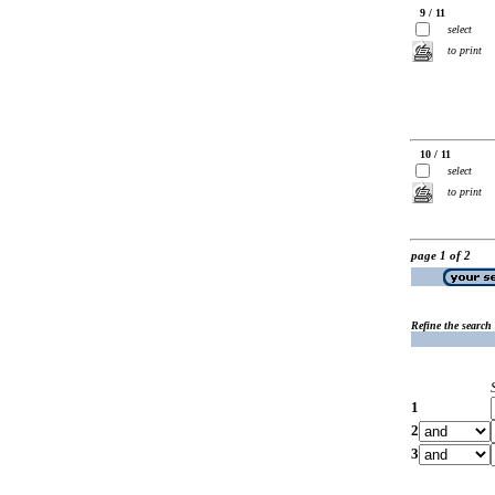
9 / 11
select
to print
10 / 11
select
to print
page 1 of 2
Refine the search
1
2
3