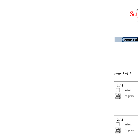
page 1 of 1
1 / 4
select
to print
2 / 4
select
to print