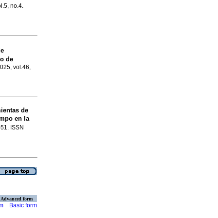
l.5, no.4.
de
�o de
2025, vol.46,
ientas de
iempo en la
1-51. ISSN
Advanced form
rm
Basic form