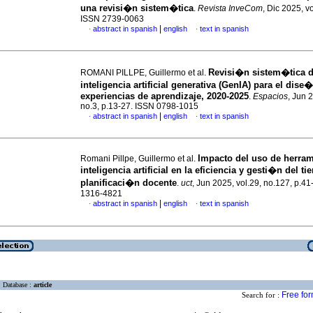
una revisi�n sistem�tica
.
Revista InveCom
, Dic 2025, vo
ISSN 2739-0063
|
abstract in spanish
english
text in spanish
·
·
Revisi�n sistem�tica 
ROMANI PILLPE, Guillermo et al.
inteligencia artificial generativa (GenIA) para el dise
experiencias de aprendizaje, 2020-2025
.
Espacios
, Jun 
no.3, p.13-27. ISSN 0798-1015
|
abstract in spanish
english
text in spanish
·
·
Impacto del uso de herram
Romani Pillpe, Guillermo et al.
inteligencia artificial en la eficiencia y gesti�n del t
planificaci�n docente
.
uct
, Jun 2025, vol.29, no.127, p.4
1316-4821
|
abstract in spanish
english
text in spanish
·
·
Database :
article
Free fo
Search for :