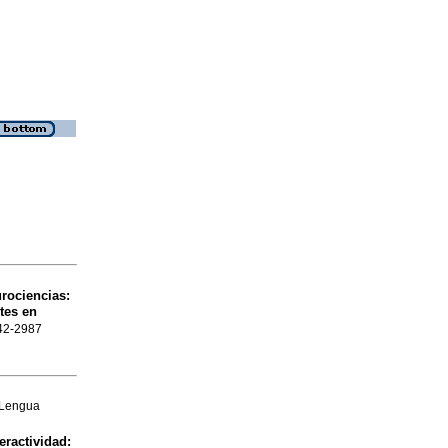
rociencias:
tes en
542-2987
 Lengua
eractividad: