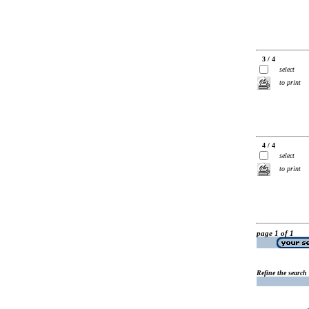
3 / 4
select
to print
4 / 4
select
to print
page 1 of 1
Refine the search