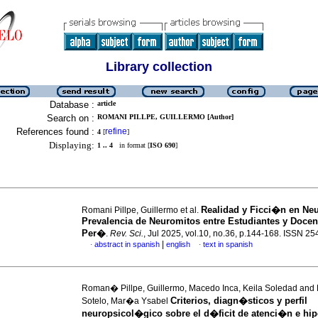
Library collection
Database :
article
Search on :
ROMANI PILLPE, GUILLERMO [Author]
References found :
refine
4
[
]
Displaying:
1 .. 4
in format [
ISO 690
]
Realidad y Ficci�n en Neu
Romani Pillpe, Guillermo et al.
Prevalencia de Neuromitos entre Estudiantes y Docen
Per�
.
Rev. Sci.
, Jul 2025, vol.10, no.36, p.144-168. ISSN 2
|
abstract in spanish
english
text in spanish
·
·
Roman� Pillpe, Guillermo, Macedo Inca, Keila Soledad and
Criterios, diagn�sticos y perfil
Sotelo, Mar�a Ysabel
neuropsicol�gico sobre el d�ficit de atenci�n e hip