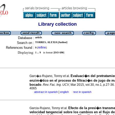
Library collection
Database :
article
Search on :
TORRES, ALEXIA [Author]
References found :
refine
9
[
]
Displaying:
1 .. 9
in format [
ISO 690
]
Evaluaci�n del pretratamie
Garc�a-Rujano, Tonny et al.
enzim�tico en el proceso de filtraci�n de jugo de 
bocado
.
Rev. Fac. Ing. UCV
, Mar 2015, vol.30, no.1, p.27-36
4065
|
abstract in spanish
english
text in spanish
·
·
Efecto de la presi�n transm
Garcia-Rujano, Tonny et al.
velocidad tangencial sobre los cambios en el flujo 