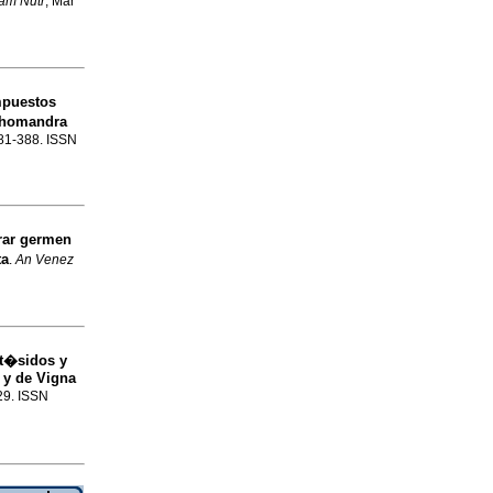
oam Nutr
, Mar
mpuestos
phomandra
.381-388. ISSN
rar germen
ta
.
An Venez
t�sidos y
 y de Vigna
529. ISSN