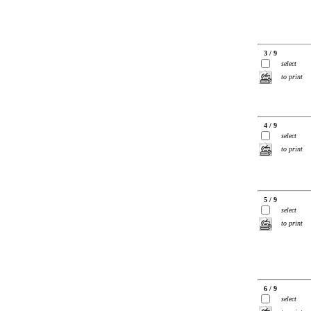
3 / 9
select
to print
4 / 9
select
to print
5 / 9
select
to print
6 / 9
select