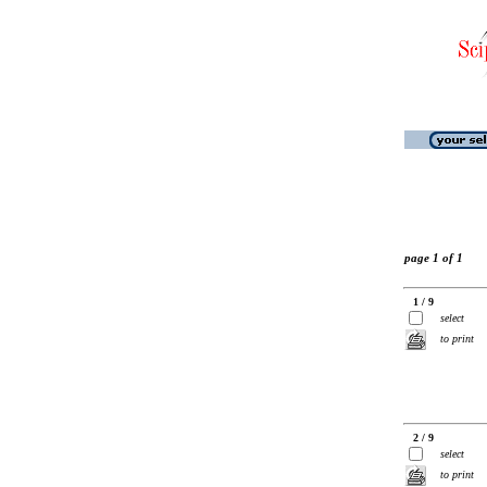
page 1 of 1
1 / 9
select
to print
2 / 9
select
to print