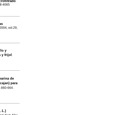
rofiltrado
.
98-4065
as
 2004, vol.29,
lo y
y frijol
.
harina de
cajan) para
p.660-664.
 L.
)