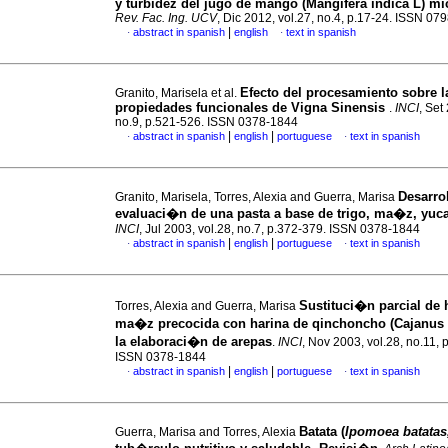
y turbidez del jugo de mango (Mangifera indica L) mic
Rev. Fac. Ing. UCV
, Dic 2012, vol.27, no.4, p.17-24. ISSN 07
|
abstract in spanish
english
text in spanish
·
·
Efecto del procesamiento sobre l
Granito, Marisela et al.
propiedades funcionales de Vigna Sinensis
.
INCI
, Set
no.9, p.521-526. ISSN 0378-1844
|
|
abstract in spanish
english
portuguese
text in spanish
·
·
Desarrol
Granito, Marisela, Torres, Alexia and Guerra, Marisa
evaluaci�n de una pasta a base de trigo, ma�z, yuca 
INCI
, Jul 2003, vol.28, no.7, p.372-379. ISSN 0378-1844
|
|
abstract in spanish
english
portuguese
text in spanish
·
·
Sustituci�n parcial de 
Torres, Alexia and Guerra, Marisa
ma�z precocida con harina de qinchoncho (Cajanus 
la elaboraci�n de arepas
.
INCI
, Nov 2003, vol.28, no.11, 
ISSN 0378-1844
|
|
abstract in spanish
english
portuguese
text in spanish
·
·
Batata (
Ipomoea batatas,
Guerra, Marisa and Torres, Alexia