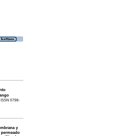
nto
mango
. ISSN 0798-
embrana y
de permeado