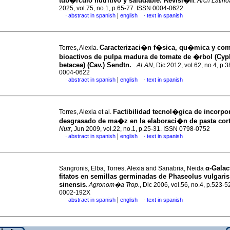
tub�rculo nutritivo y saludable. Revisi�n
.
Arch Latin
2025, vol.75, no.1, p.65-77. ISSN 0004-0622
|
abstract in spanish
english
text in spanish
·
·
Caracterizaci�n f�sica, qu�mica y co
Torres, Alexia.
bioactivos de pulpa madura de tomate de �rbol (Cy
betacea) (Cav.)
Sendtn.
.
ALAN
, Dic 2012, vol.62, no.4, p
0004-0622
|
abstract in spanish
english
text in spanish
·
·
Factibilidad tecnol�gica de incorpo
Torres, Alexia et al.
desgrasado de ma�z en la elaboraci�n de pasta cor
Nutr
, Jun 2009, vol.22, no.1, p.25-31. ISSN 0798-0752
|
abstract in spanish
english
text in spanish
·
·
α-Galac
Sangronis, Elba, Torres, Alexia and Sanabria, Neida
fitatos en semillas germinadas de Phaseolus vulgaris
sinensis
.
Agronom�a Trop.
, Dic 2006, vol.56, no.4, p.523-
0002-192X
|
abstract in spanish
english
text in spanish
·
·