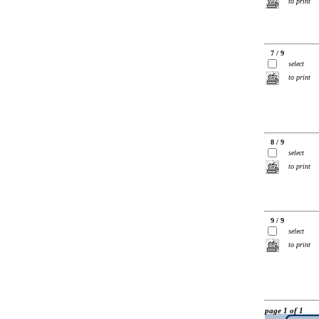
to print
7 / 9
select
to print
8 / 9
select
to print
9 / 9
select
to print
page 1 of 1