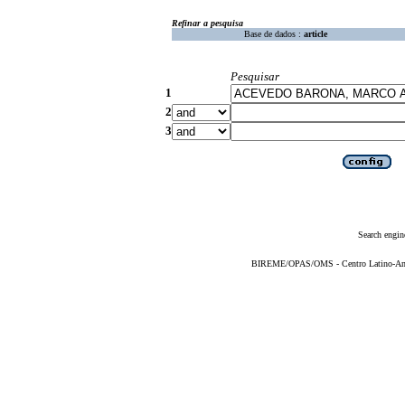
Refinar a pesquisa
Base de dados :
article
Pesquisar
1
2
3
Search engin
BIREME/OPAS/OMS - Centro Latino-Ame