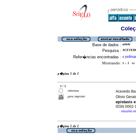
Coleç
Base de dados :
article
Pesquisa :
ACEVEDO
Refer�ncias encontradas :
refina
1
[
Mostrando:
1 .. 1
no f
p�gina 1 de 1
1 / 1
seleciona
Acevedo Bar
para imprimir
Olivio Gera
epistasis 
ISSN 0002-
resumo e
·
p�gina 1 de 1