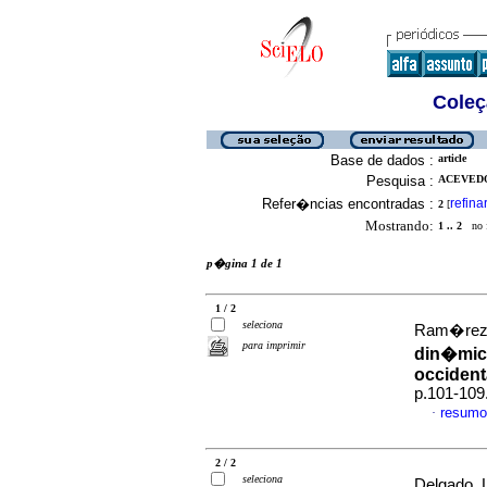
Coleç
Base de dados :
article
Pesquisa :
ACEVEDO,
Refer�ncias encontradas :
refina
2
[
Mostrando:
1 .. 2
no f
p�gina 1 de 1
1 / 2
seleciona
Ram�rez-A
para imprimir
din�mica
occident
p.101-109
resumo
·
2 / 2
seleciona
Delgado, 