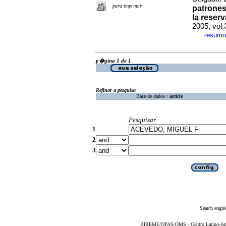
para imprimir
patrones
la reser
2005, vol
resumo
·
p�gina 1 de 1
Refinar a pesquisa
Base de dados :
article
Pesquisar
1
2
3
Search engin
BIREME/OPAS/OMS - Centro Latino-Ame