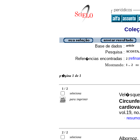
Coleç
Base de dados :
article
Pesquisa :
ACOSTA, 
Refer�ncias encontradas :
refina
2
[
Mostrando:
1 .. 2
no f
p�gina 1 de 1
1 / 2
seleciona
Vel�sque
para imprimir
Circunfer
cardiova
vol.19, n
resumo
·
2 / 2
seleciona
Albornoz,