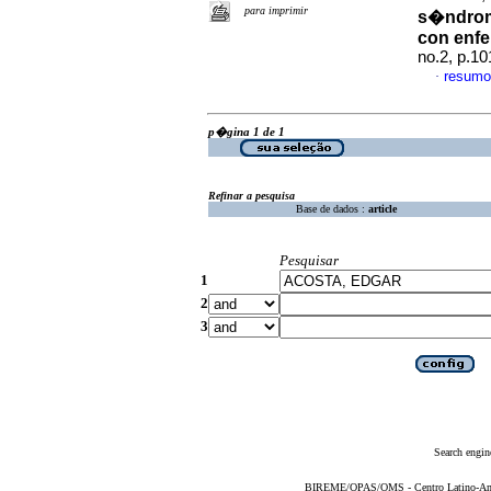
para imprimir
s�ndrom
con enf
no.2, p.1
resumo
·
p�gina 1 de 1
Refinar a pesquisa
Base de dados :
article
Pesquisar
1
2
3
Search engin
BIREME/OPAS/OMS - Centro Latino-Ame