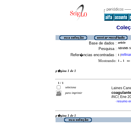
Coleç
Base de dados :
article
Pesquisa :
ADAMS S
Refer�ncias encontradas :
refina
1
[
Mostrando:
1 .. 1
no f
p�gina 1 de 1
1 / 1
seleciona
Laines Can
coagulante
para imprimir
INCI
, Ene 2
resumo e
·
p�gina 1 de 1