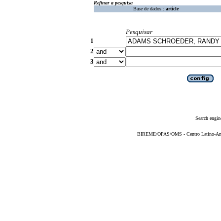
Refinar a pesquisa
Base de dados :
article
Pesquisar
1
2
3
Search engin
BIREME/OPAS/OMS - Centro Latino-Ame