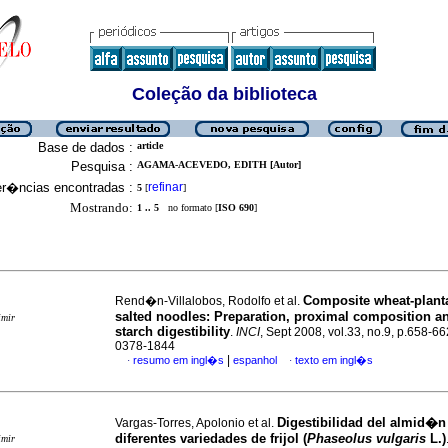
Coleção da biblioteca
Base de dados :
article
Pesquisa :
AGAMA-ACEVEDO, EDITH [Autor]
er�ncias encontradas :
refinar
5
[
]
Mostrando:
1 .. 5
no formato [
ISO 690
]
Composite wheat-planta
Rend�n-Villalobos, Rodolfo et al.
salted noodles
:
Preparation, proximal composition an
imir
starch digestibility
.
INCI
, Sept 2008, vol.33, no.9, p.658-6
0378-1844
|
resumo em ingl�s
espanhol
texto em ingl�s
·
·
Digestibilidad del almid�n
Vargas-Torres, Apolonio et al.
diferentes variedades de frijol (
Phaseolus vulgaris
L.)
imir