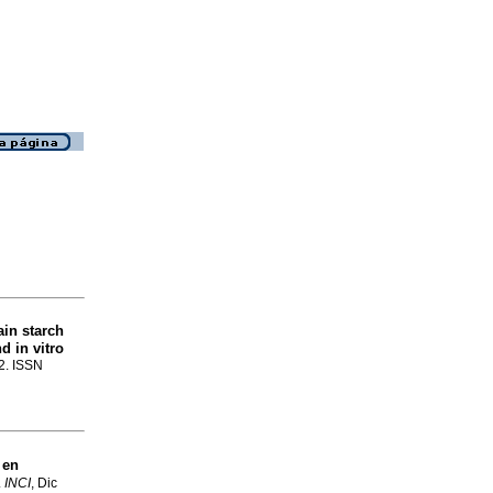
in starch
d in vitro
62. ISSN
 en
.
INCI
, Dic