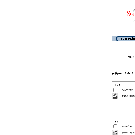
Ref
p�gina 1 de 1
1 / 5
seleciona
para impr
2 / 5
seleciona
para impr