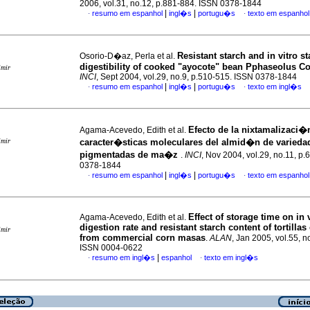
2006, vol.31, no.12, p.881-884. ISSN 0378-1844
|
|
resumo em espanhol
ingl�s
portugu�s
texto em espanhol
·
·
Resistant starch and in vitro st
Osorio-D�az, Perla et al.
digestibility of cooked "ayocote" bean Pphaseolus C
imir
INCI
, Sept 2004, vol.29, no.9, p.510-515. ISSN 0378-1844
|
|
resumo em espanhol
ingl�s
portugu�s
texto em ingl�s
·
·
Efecto de la nixtamalizaci�
Agama-Acevedo, Edith et al.
imir
caracter�sticas moleculares del almid�n de varieda
pigmentadas de ma�z
.
INCI
, Nov 2004, vol.29, no.11, p
0378-1844
|
|
resumo em espanhol
ingl�s
portugu�s
texto em espanhol
·
·
Effect of storage time on in 
Agama-Acevedo, Edith et al.
digestion rate and resistant starch content of tortillas
imir
from commercial corn masas
.
ALAN
, Jan 2005, vol.55, n
ISSN 0004-0622
|
resumo em ingl�s
espanhol
texto em ingl�s
·
·