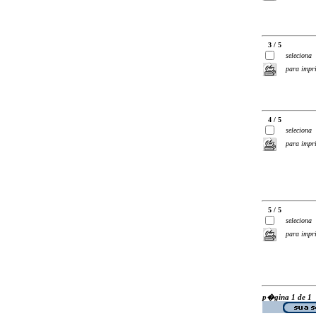
3 / 5
seleciona
para impr
4 / 5
seleciona
para impr
5 / 5
seleciona
para impr
p�gina 1 de 1