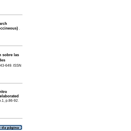
arch
occineous)
.
n sobre las
des
.643-649. ISSN
vitro
 elaborated
o.1, p.86-92.