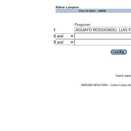
Refinar a pesquisa
Base de dados :
article
Pesquisar
1
2
3
Search engin
BIREME/OPAS/OMS - Centro Latino-Ame