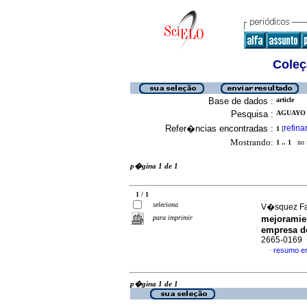
Coleç
Base de dados :
article
Pesquisa :
AGUAYO 
Refer�ncias encontradas :
refina
1
[
Mostrando:
1 .. 1
no f
p�gina 1 de 1
1 / 1
seleciona
V�squez Faj
para imprimir
mejoramien
empresa de
2665-0169
resumo e
·
p�gina 1 de 1