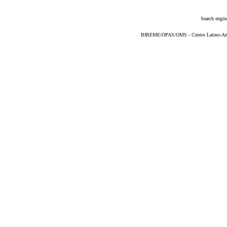
Search engin
BIREME/OPAS/OMS - Centro Latino-Ame