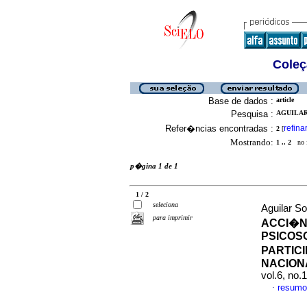
Coleç
Base de dados :
article
Pesquisa :
AGUILAR
Refer�ncias encontradas :
refina
2
[
Mostrando:
1 .. 2
no f
p�gina 1 de 1
1 / 2
seleciona
Aguilar So
para imprimir
ACCI�N
PSICOS
PARTIC
NACION
vol.6, no
resumo
·