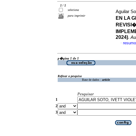
2 / 2
seleciona
Aguilar So
para imprimir
EN LA 
REVISI
IMPLEM
2024)
.
Au
resumo
·
p�gina 1 de 1
Refinar a pesquisa
Base de dados :
article
Pesquisar
1
2
3