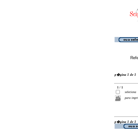
Ref
p�gina 1 de 1
1 / 1
seleciona
para impr
p�gina 1 de 1