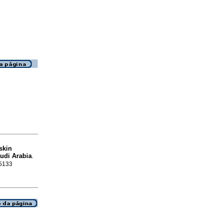
skin
udi Arabia
.
-5133