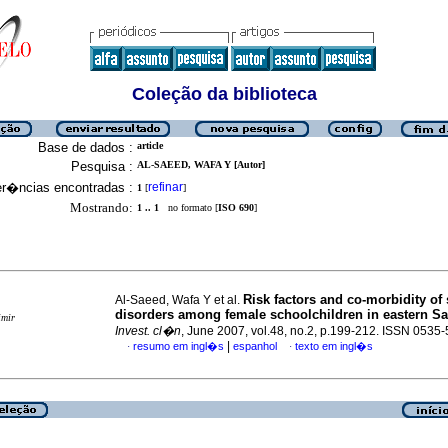
Coleção da biblioteca
Base de dados :
article
Pesquisa :
AL-SAEED, WAFA Y [Autor]
er�ncias encontradas :
refinar
1
[
]
Mostrando:
1 .. 1
no formato [
ISO 690
]
Risk factors and co-morbidity of 
Al-Saeed, Wafa Y et al.
disorders among female schoolchildren in eastern Sa
imir
Invest. cl�n
, June 2007, vol.48, no.2, p.199-212. ISSN 0535
|
resumo em ingl�s
espanhol
texto em ingl�s
·
·