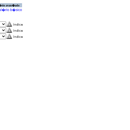
�rio avan�ado
l�rio b�sico