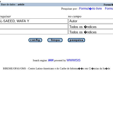
a
Base de dados :
article
Formul
Formul�rio livre
Formu
Pesquisar por :
esquisar
no campo
iAH
WWWISIS
Search engine:
powered by
BIREME/OPAS/OMS - Centro Latino-Americano e do Caribe de Informa��o em Ci�ncias da Sa�de