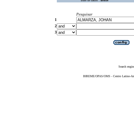
Base de dados :
article
Pesquisar
1
2
3
Search engin
BIREME/OPAS/OMS - Centro Latino-Ame