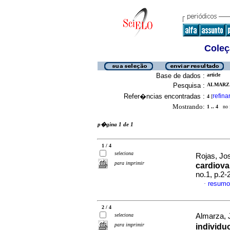
Coleç
Base de dados :
article
Pesquisa :
ALMARZA
Refer�ncias encontradas :
refina
4
[
Mostrando:
1 .. 4
no f
p�gina 1 de 1
1 / 4
seleciona
Rojas, Jos
para imprimir
cardiova
no.1, p.2
resumo
·
2 / 4
seleciona
Almarza, 
para imprimir
individu