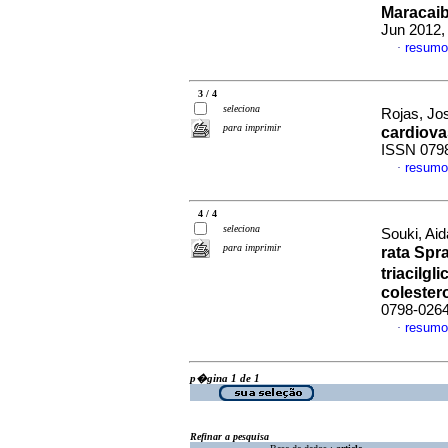
Maracai
Jun 2012,
resumo
·
3 / 4
seleciona
Rojas, Jos
para imprimir
cardiova
ISSN 079
resumo
·
4 / 4
seleciona
Souki, Aid
para imprimir
rata Spr
triacilg
colester
0798-026
resumo
·
p�gina 1 de 1
Refinar a pesquisa