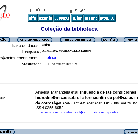
Coleção da biblioteca
Base de dados :
article
Pesquisa :
ALMEIDA, MARIANGELA [Autor]
er�ncias encontradas :
refinar
1
[
]
Mostrando:
1 .. 1
no formato [
ISO 690
]
Influencia de las condiciones
Almeida, Mariangela et al.
hidrodin�micas sobre la formaci�n de pel�culas in
imir
de corrosi�n
.
Rev. LatinAm. Met. Mat.
, Dic 2009, vol.29, no
ISSN 0255-6952
|
resumo em espanhol
ingl�s
texto em espanhol
·
·