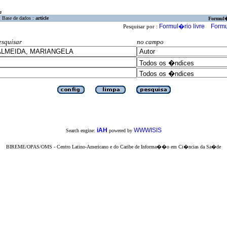
a
Base de dados :
article
Formul
Formul�rio livre
Formu
Pesquisar por :
esquisar
no campo
iAH
WWWISIS
Search engine:
powered by
BIREME/OPAS/OMS - Centro Latino-Americano e do Caribe de Informa��o em Ci�ncias da Sa�de