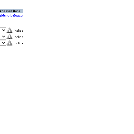
�rio avan�ado
l�rio b�sico