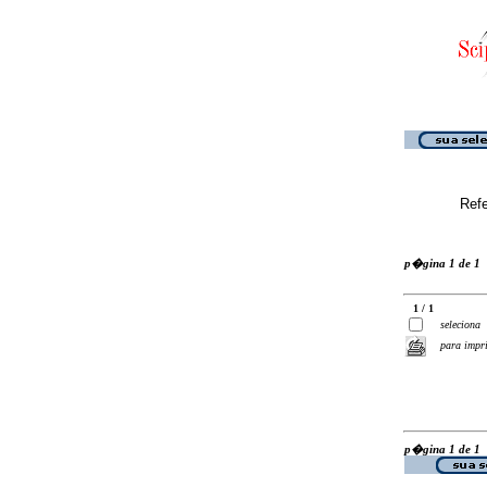
Ref
p�gina 1 de 1
1 / 1
seleciona
para impr
p�gina 1 de 1