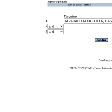
Refinar a pesquisa
Base de dados :
article
Pesquisar
1
2
3
Search engin
BIREME/OPAS/OMS - Centro Latino-Ame