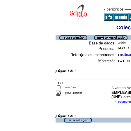
Coleç
Base de dados :
article
Pesquisa :
ALVARAD
Refer�ncias encontradas :
refina
1
[
Mostrando:
1 .. 1
no f
p�gina 1 de 1
1 / 1
seleciona
Alvarado Nob
EMPLEABI
para imprimir
(UNP)
.
Aula
resumo e
·
p�gina 1 de 1