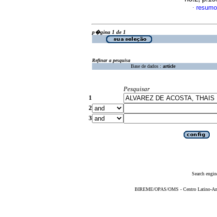
resumo
·
p�gina 1 de 1
Refinar a pesquisa
Base de dados :
article
Pesquisar
1
2
3
Search engin
BIREME/OPAS/OMS - Centro Latino-Ame