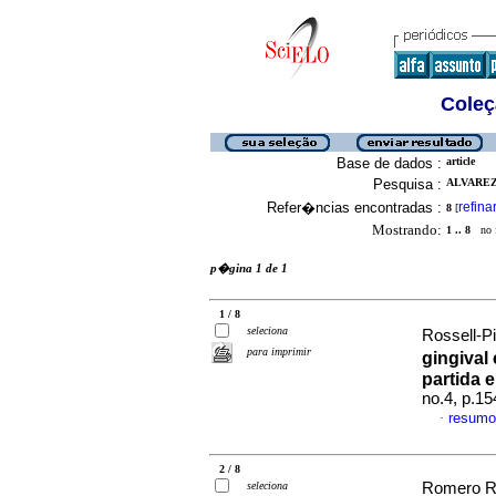
Coleç
Base de dados :
article
Pesquisa :
ALVAREZ 
Refer�ncias encontradas :
refina
8
[
Mostrando:
1 .. 8
no f
p�gina 1 de 1
1 / 8
seleciona
Rossell-P
para imprimir
gingival
partida e
no.4, p.1
resumo
·
2 / 8
seleciona
Romero Ru