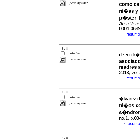
para imprimir
como ca
ni�as y 
p�ster
:
Arch Vene
0004-064
resumo
·
3 / 8
seleciona
de Rodr�g
para imprimir
asociado
madres 
2013, vol
resumo
·
4 / 8
seleciona
�lvarez de
para imprimir
ni�os co
s�ndrom
no.1, p.0
resumo
·
5 / 8