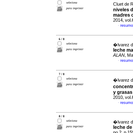
seleciona
Cluet de 
para imprimir
niveles 
madres c
2014, vol.
resumo
·
6 / 8
seleciona
�lvarez de
para imprimir
leche ma
ALAN
, Ma
resumo
·
7 / 8
seleciona
�lvarez d
para imprimir
concentr
y grasas
2010, vol
resumo
·
8 / 8
seleciona
�lvarez d
para imprimir
leche de
no.2, p.1