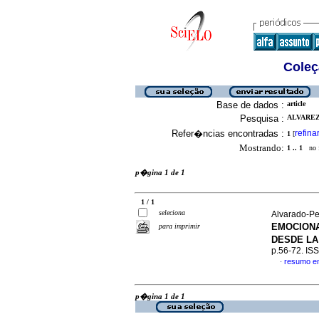
Coleç
Base de dados :
article
Pesquisa :
ALVAREZ
Refer�ncias encontradas :
refina
1
[
Mostrando:
1 .. 1
no f
p�gina 1 de 1
1 / 1
seleciona
Alvarado-Pe
EMOCIONA
para imprimir
DESDE L
p.56-72. IS
resumo e
·
p�gina 1 de 1