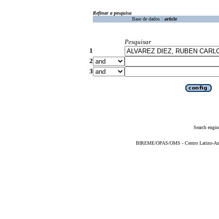
Refinar a pesquisa
Base de dados :
article
Pesquisar
1
2
3
Search engin
BIREME/OPAS/OMS - Centro Latino-Ame