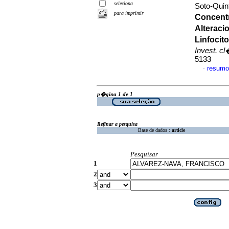
seleciona
Soto-Quint
para imprimir
Concentr
Alterac
Linfoci
Invest. c
5133
resumo
·
p�gina 1 de 1
Refinar a pesquisa
Base de dados :
article
Pesquisar
1
2
3