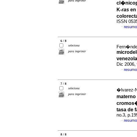
para imprimir
cl�nico
K-
ras
en 
colorect
ISSN 053
resumo
·
6 / 8
seleciona
Fern�ndez
para imprimir
microde
venezola
Dic 2006,
resumo
·
7 / 8
seleciona
�lvarez-N
para imprimir
materno 
cromos�
tasa de f
no.3, p.1
resumo
·
8 / 8