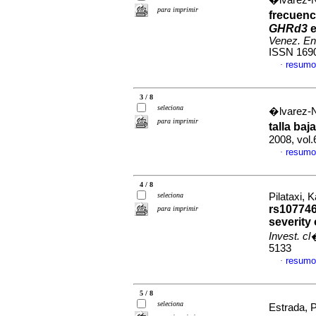
�lvarez-N
para imprimir
frecuenc
GHRd3
e
Venez. En
ISSN 169
resumo
·
3 / 8
seleciona
�lvarez-N
para imprimir
talla baja
2008, vol.
resumo
·
4 / 8
seleciona
Pilataxi, K
rs107746
para imprimir
severity
Invest. c
5133
resumo
·
5 / 8
seleciona
Estrada, P