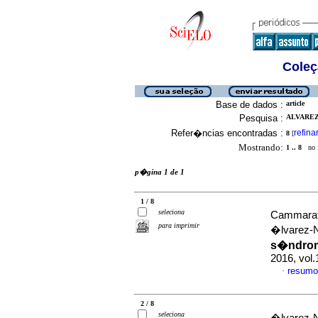
Coleç
Base de dados :
article
Pesquisa :
ALVAREZ
Refer�ncias encontradas :
refina
8
[
Mostrando:
1 .. 8
no f
p�gina 1 de 1
1 / 8
seleciona
Cammarata
para imprimir
�lvarez-
s�ndro
2016, vol
resumo
·
2 / 8
seleciona