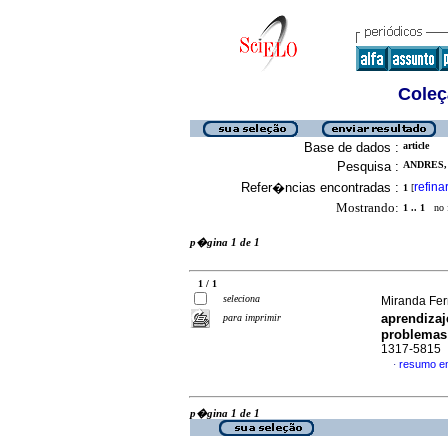
Coleç
Base de dados :
article
Pesquisa :
ANDRES, 
Refer�ncias encontradas :
refina
1
[
Mostrando:
1 .. 1
no f
p�gina 1 de 1
1 / 1
seleciona
Miranda Fer
aprendizaj
para imprimir
problemas 
1317-5815
resumo e
·
p�gina 1 de 1