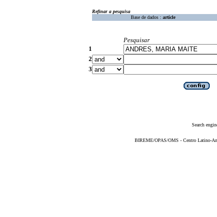
Refinar a pesquisa
Base de dados :
article
Pesquisar
1
2
3
Search engin
BIREME/OPAS/OMS - Centro Latino-Ame