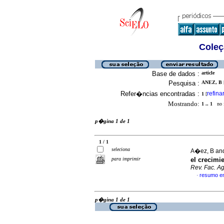
Coleç
Base de dados :
article
Pesquisa :
ANEZ, B [
Refer�ncias encontradas :
refina
1
[
Mostrando:
1 .. 1
no f
p�gina 1 de 1
1 / 1
seleciona
A�ez, B an
para imprimir
el crecimi
Rev. Fac. Ag
resumo e
·
p�gina 1 de 1