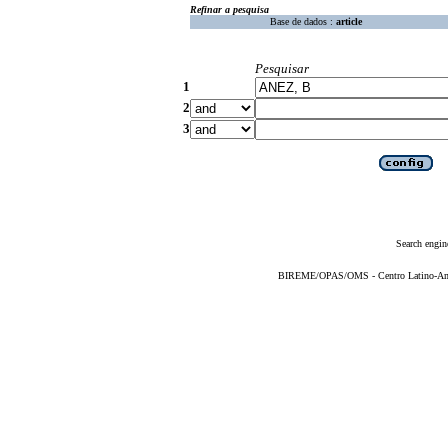
Refinar a pesquisa
Base de dados :
article
Pesquisar
1
2
3
Search engin
BIREME/OPAS/OMS - Centro Latino-Ame