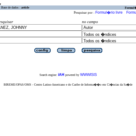
a
Base de dados :
article
Formul
Formul�rio livre
Formu
Pesquisar por :
esquisar
no campo
iAH
WWWISIS
Search engine:
powered by
BIREME/OPAS/OMS - Centro Latino-Americano e do Caribe de Informa��o em Ci�ncias da Sa�de