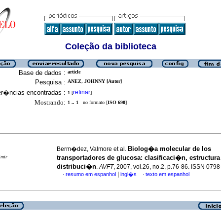
Coleção da biblioteca
Base de dados :
article
Pesquisa :
ANEZ, JOHNNY [Autor]
er�ncias encontradas :
refinar
1
[
]
Mostrando:
1 .. 1
no formato [
ISO 690
]
Biolog�a molecular de los
Berm�dez, Valmore et al.
imir
transportadores de glucosa
:
clasificaci�n, estructura
distribuci�n
.
AVFT
, 2007, vol.26, no.2, p.76-86. ISSN 079
|
resumo em espanhol
ingl�s
texto em espanhol
·
·