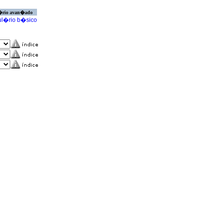
�rio avan�ado
l�rio b�sico