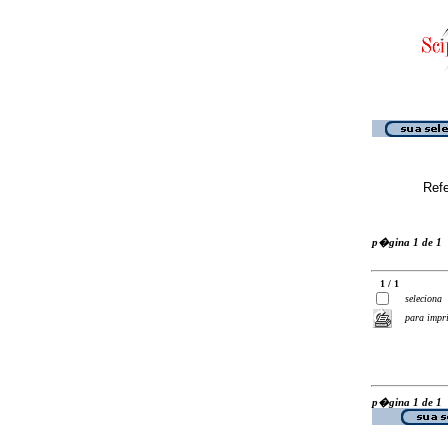
Ref
p�gina 1 de 1
1 / 1
seleciona
para impr
p�gina 1 de 1