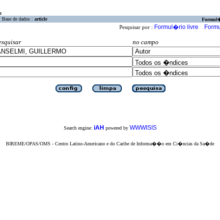
a
Base de dados :
article
Formul
Formul�rio livre
Formu
Pesquisar por :
esquisar
no campo
iAH
WWWISIS
Search engine:
powered by
BIREME/OPAS/OMS - Centro Latino-Americano e do Caribe de Informa��o em Ci�ncias da Sa�de