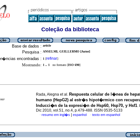
Coleção da biblioteca
Base de dados :
article
Pesquisa :
ANSELMI, GUILLERMO [Autor]
er�ncias encontradas :
refinar
1
[
]
Mostrando:
1 .. 1
no formato [
ISO 690
]
Respuesta celular de l�nea de hep
Rada, Alegna et al.
imir
humano (HepG2) al estr�s hipot�rmico con recupe
Inducci�n de la expresi�n de Hsp60, Hsp70, y Hsf1
.
Dic 2010, vol.51, no.4, p.479-488. ISSN 0535-5133
|
resumo em ingl�s
espanhol
texto em espanhol
·
·