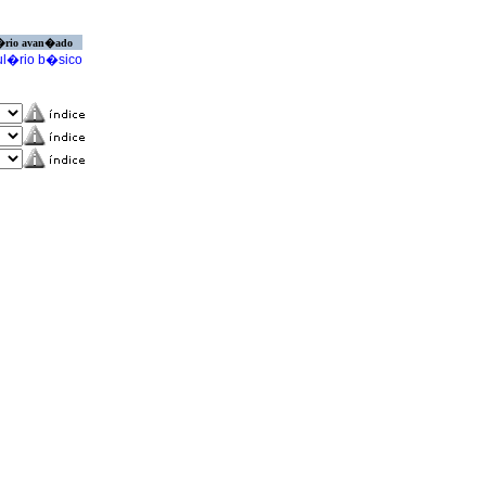
�rio avan�ado
l�rio b�sico