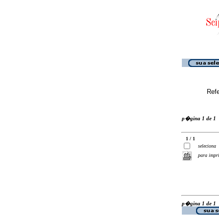
Ref
p�gina 1 de 1
1 / 1
seleciona
para impr
p�gina 1 de 1