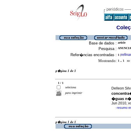
Coleç
Base de dados :
article
Pesquisa :
ANUNCIA
Refer�ncias encontradas :
refina
1
[
Mostrando:
1 .. 1
no f
p�gina 1 de 1
1 / 1
seleciona
Delleon Silv
para imprimir
concentra
�guas n�o
Jun 2010, v
resumo e
·
p�gina 1 de 1