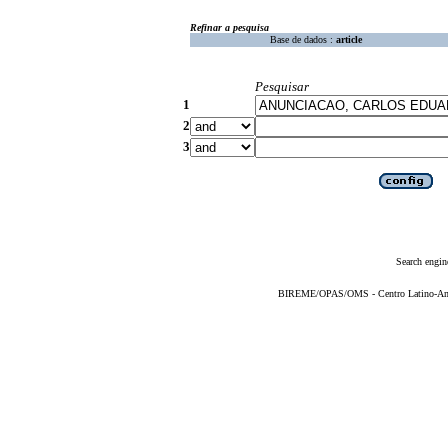
Refinar a pesquisa
Base de dados :
article
Pesquisar
1
2
3
Search engin
BIREME/OPAS/OMS - Centro Latino-Ame